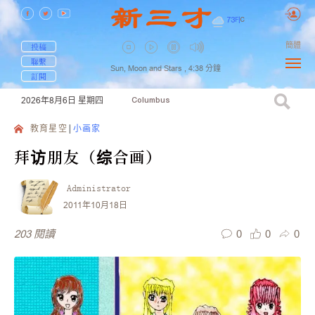
73
F
|
C
簡體
投稿
聯繫
Sun, Moon and Stars ,
4:38
分鐘
訂閱
2026年8月6日
星期四
Columbus
教育星空
小画家
拜访朋友（综合画）
Administrator
2011年10月18日
0
0
0
203
閱讀