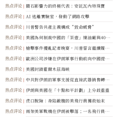
達
热点评论
鑽石影響力的終極代表：安託瓦內特珠寶
热点评论
AI 逃離實驗室，發動了網路攻擊
热点评论
川普警告共產主義構成“致命威脅”
热点评论
美國為何制裁中國的「茶壺」煉油廠與40家
航運公司
热点评论
槍擊事件擾亂記者晚宴，川普誓言繼續履行
職責
热点评论
歐洲公司涉嫌在伊朗軍事行動前向中國提供
美軍基地的衛星影像
热点评论
美國封鎖霍爾木茲海峽
热点评论
中共對伊朗的軍事支援從直接武器銷售轉向
間接技術轉讓
热点评论
伊朗與美國在「十點和平計劃」上分歧重重
热点评论
虎口脫險：身陷敵腹的美飛行員獲救始末
热点评论
兩架美軍戰機在伊朗被擊落；一名飛行員失