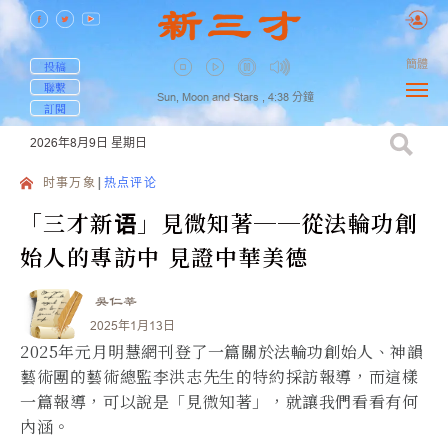
簡體
投稿
聯繫
Sun, Moon and Stars ,
4:38
分鐘
訂閱
2026年8月9日
星期日
时事万象
热点评论
「三才新语」見微知著──從法輪功創
始人的專訪中 見證中華美德
吳仁莘
2025年1月13日
2025年元月明慧網刊登了一篇關於法輪功創始人、神韻
藝術團的藝術總監李洪志先生的特約採訪報導，而這樣
一篇報導，可以說是「見微知著」，就讓我們看看有何
內涵。