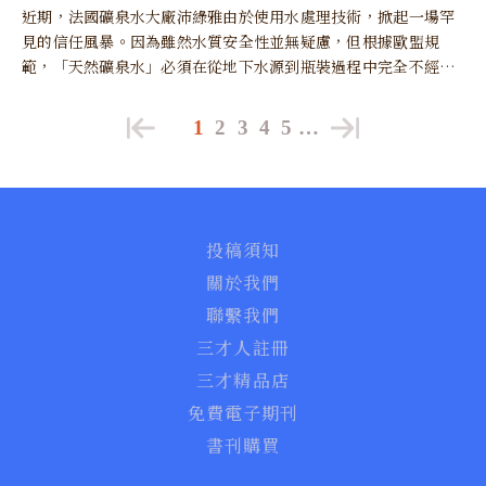
近期，法國礦泉水大廠沛綠雅由於使用水處理技術，掀起一場罕
見的信任風暴。因為雖然水質安全性並無疑慮，但根據歐盟規
範，「天然礦泉水」必須在從地下水源到瓶裝過程中完全不經改
變，任何過濾處理都會動搖其「天然」標籤的合法性與品牌價
值。
1
2
3
4
5
…
投稿須知
關於我們
聯繫我們
三才人註冊
三才精品店
免費電子期刊
書刊購買