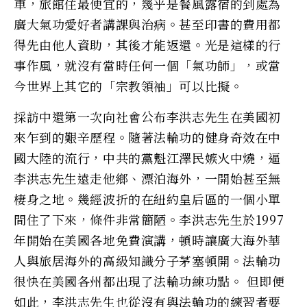
車，旅館住最便宜的，幾乎是餐風露宿的到處為
廣大氣功愛好者講課與治病。甚至印書的費用都
得先由他人資助，其後才能返還。光是這樣的行
事作風，就沒有當時任何一個「氣功師」，或當
今世界上其它的「宗教領袖」可以比擬。
採訪中還第一次向社會公布李洪志先生在美國初
來乍到的艱辛歷程。隨著法輪功的健身奇效在中
國大陸的流行，中共的黨魁江澤民嫉火中燒，逼
李洪志先生遠走他鄉、漂泊海外，一開始甚至無
棲身之地。幾經波折的在紐約皇后區的一個小單
間住了下來，條件非常簡陋。李洪志先生於1997
年開始在美國各地免費演講，頓時讓廣大海外華
人與旅居海外的高級知識分子茅塞頓開。法輪功
很快在美國各州都出現了法輪功練功點。 但即便
如此，李洪志先生也從沒有與法輪功的練習者要