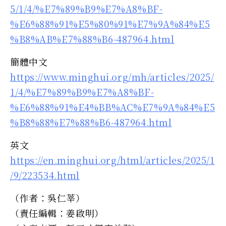
5/1/4/%E7%89%B9%E7%A8%BF-
%E6%88%91%E5%80%91%E7%9A%84%E5
%B8%AB%E7%88%B6-487964.html
簡體中文
https://www.minghui.org/mh/articles/2025/
1/4/%E7%89%B9%E7%A8%BF-
%E6%88%91%E4%BB%AC%E7%9A%84%E5
%B8%88%E7%88%B6-487964.html
英文
https://en.minghui.org/html/articles/2025/1
/9/223534.html
（作者：吳仁莘）
（責任編輯：姜啟明）