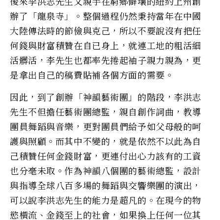
後來李洪志先生又親手在窮鄉僻壤的紐約上州創
辦了「龍泉寺」。整個過程仍然秉持當年在中國
大陸傳法時的節儉與克己，所以不要說沒有把任
何錢與財富積贊在自已身上，就連工地的粗活細
活髒活，李先生也都率先捲起袖子親力親為，更
是拿出自己的稿費貼補各個方面的需要。
因此，到了創辦「神韻藝術團」的階段，李洪志
先生不但擔任藝術團總監，親自創作詞曲，教導
團員舞蹈與音樂，更對團員們給予如父母般的呵
護與照顧。而其中不變的，就是依然不以此為自
己積贊任何金錢財富，更連付出心力該有的工資
也分毫未取。作為神韻八個團的藝術總監，設計
與指導全球八百多場的舞蹈與交響樂團的演出，
可以說李洪志先生的能力是超凡的。在現今的物
慾橫流、金錢至上的社會，如果換上任何一位其