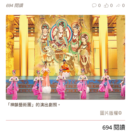
0
0
0
694
閱讀
「神韻藝術團」的演出劇照。
圖片版權
©️
694
閱讀