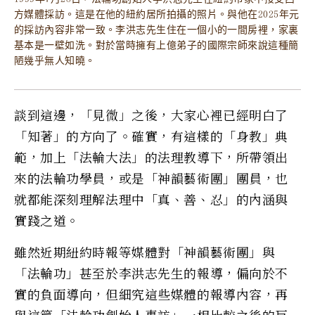
方媒體採訪。這是在他的紐約居所拍攝的照片。與他在2025年元
的採訪內容非常一致。李洪志先生住在一個小的一間房裡，家裏
基本是一壁如洗。對於當時擁有上億弟子的國際宗師來說這種簡
陋幾乎無人知曉。
談到這邊，「見微」之後，大家心裡已經明白了
「知著」的方向了。確實，有這樣的「身教」典
範，加上「法輪大法」的法理教導下，所帶領出
來的法輪功學員，或是「神韻藝術團」團員，也
就都能深刻理解法理中「真、善、忍」的內涵與
實踐之道。
雖然近期紐約時報等媒體對「神韻藝術團」與
「法輪功」甚至於李洪志先生的報導，偏向於不
實的負面導向，但細究這些媒體的報導內容，再
與這篇「法輪功創始人專訪」一相比較之後的巨