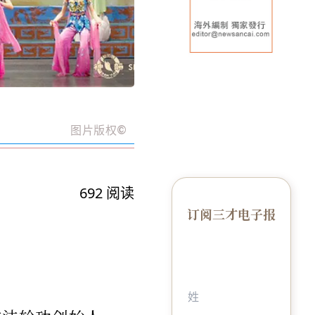
图片版权
©️
692
阅读
订阅三才电子报