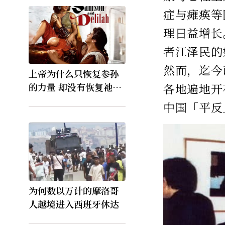
症与瘫痪等
理日益增长
者江泽民的
然而，迄今
上帝为什么只恢复参孙
各地遍地开
的力量 却没有恢复祂的
视力
中国「平反
为何数以万计的摩洛哥
人越境进入西班牙休达