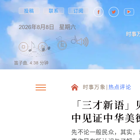
投稿
联系
订阅
2026年8月8日
星期六
时事
笛子曲,
4:38
分钟
时事万象
热点评论
「三才新语」
中见证中华美
先不论一般民众，其实，