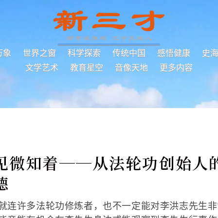
万象
世界之窗
科学探索
传统中国
感悟健康
史
文学艺术
教育星空
音像天地
更多内容
见微知着──从法轮功创始人
德
就连许多法轮功修炼者，也不一定能对李洪志先生非