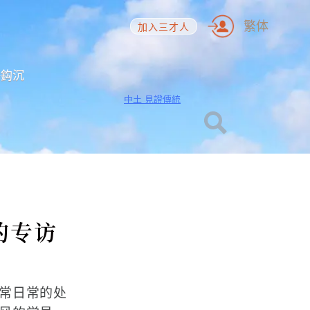
繁体
加入三才人
海鈎沉
中土 見證傳統
的专访
常日常的处