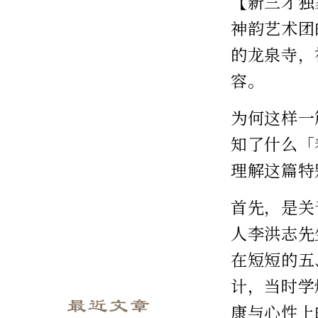
【新三才独
神韵艺术团
的龙泉寺，
容。
为何这样一
知了什么「
理解这篇特
首先，是关
人李洪志先
在短短的五
计，当时学
最近文章
康与心性上