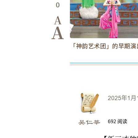
0
A
A
「神韵艺术团」的早期演
2025年1月
692
阅读
吴仁莘