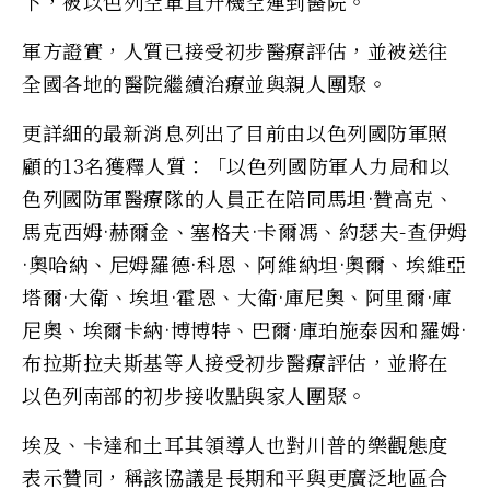
下，被以色列空軍直升機空運到醫院。”
軍方證實，人質已接受初步醫療評估，並被送往
全國各地的醫院繼續治療並與親人團聚。
更詳細的最新消息列出了目前由以色列國防軍照
顧的13名獲釋人質：「以色列國防軍人力局和以
色列國防軍醫療隊的人員正在陪同馬坦·贊高克、
馬克西姆·赫爾金、塞格夫·卡爾馮、約瑟夫-查伊姆
·奧哈納、尼姆羅德·科恩、阿維納坦·奧爾、埃維亞
塔爾·大衛、埃坦·霍恩、大衛·庫尼奧、阿里爾·庫
尼奧、埃爾卡納·博博特、巴爾·庫珀施泰因和羅姆·
布拉斯拉夫斯基等人接受初步醫療評估，並將在
以色列南部的初步接收點與家人團聚。
埃及、卡達和土耳其領導人也對川普的樂觀態度
表示贊同，稱該協議是長期和平與更廣泛地區合