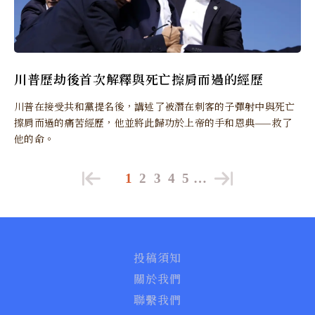
川普歷劫後首次解釋與死亡擦肩而過的經歷
川普在接受共和黨提名後，講述了被潛在刺客的子彈射中與死亡
擦肩而過的痛苦經歷，他並將此歸功於上帝的手和恩典——救了
他的命。
1
2
3
4
5
…
投稿須知
關於我們
聯繫我們