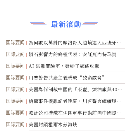
最新滾動
国际要闻
為何數以萬計的摩洛哥人越境進入西班牙休
達
国际要闻
鑽石影響力的終極代表：安託瓦內特珠寶
国际要闻
AI 逃離實驗室，發動了網路攻擊
国际要闻
川普警告共產主義構成“致命威脅”
国际要闻
美國為何制裁中國的「茶壺」煉油廠與40家
航運公司
国际要闻
槍擊事件擾亂記者晚宴，川普誓言繼續履行
職責
国际要闻
歐洲公司涉嫌在伊朗軍事行動前向中國提供
美軍基地的衛星影像
国际要闻
美國封鎖霍爾木茲海峽