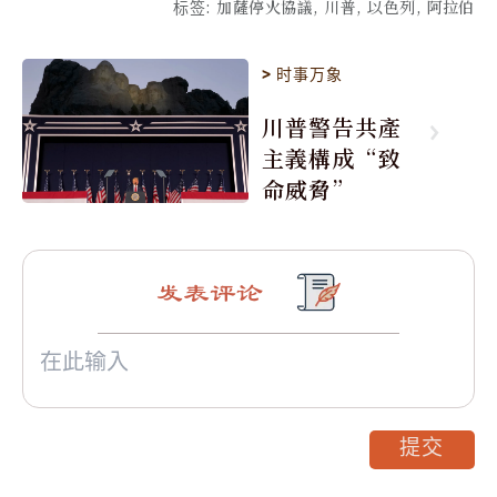
标签
:
加薩停火協議, 川普, 以色列, 阿拉伯
>
时事万象
川普警告共產
主義構成“致
命威脅”
发表评论
提交