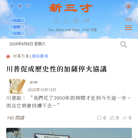
簡體
投稿
聯繫
Sun, Moon and Stars ,
4:38
分鐘
訂閱
2026年8月8日
星期六
时事万象
国际要闻
川普促成歷史性的加薩停火協議
方伟
2025年10月13日
川普說： “我們花了3000年的時間才走到今天這一步。
而且它將會持續下去。”
0
0
0
140
閱讀