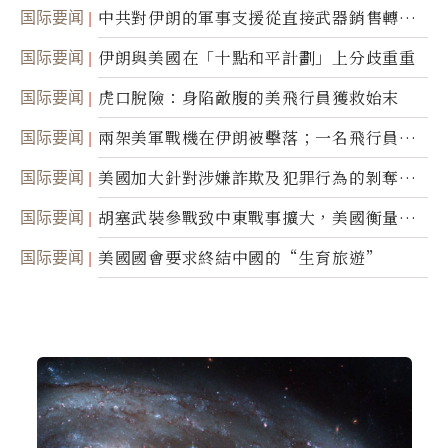
国际要闻
中共對伊朗的軍事支援從直接武器銷售轉向
間接技術轉讓
国际要闻
伊朗與美國在「十點和平計劃」上分歧重重
国际要闻
虎口脫險：身陷敵腹的美飛行員獲救始末
国际要闻
兩架美軍戰機在伊朗被擊落；一名飛行員失
蹤
国际要闻
美國加大針對涉嫌詐欺及犯罪行為的剝奪公
民權力度
国际要闻
胡塞武裝參戰致中東戰事擴大，美國衡量地
面入侵的可能性
国际要闻
美國國會要求終結中國的“生育旅遊”