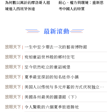
為何數以萬計的摩洛哥人越
耐心、權力與環境：重新思
境進入西班牙休達
考中國人的特質
最新滾動
放眼天下
一生中至少要去一次的藝術博物館
放眼天下
宛如童話世界般的鄉村住宅
放眼天下
至今依然屹立的童話城堡
放眼天下
夏季最宜探訪的知名迷你小鎮
放眼天下
美国人以传统与多元并蓄的方式庆祝独立日2
50周年
放眼天下
美國各州最美的圖書館（下）
放眼天下
令人驚歎的六個夏季旅遊勝地