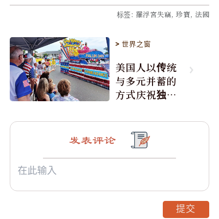
标签
:
羅浮宮失竊, 珍寶, 法國
>
世界之窗
美国人以传统
与多元并蓄的
方式庆祝独立
日250周年
发表评论
提交