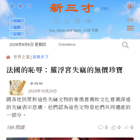
73
F
|
C
簡體
投稿
聯繫
Sun, Moon and Stars ,
4:38
分鐘
訂閱
2026年8月6日
星期四
Columbus
世界之窗
放眼天下
法國的恥辱：羅浮宮失竊的無價珍寶
李明明
2025年10月20日
國各地民眾對這些失竊文物的象徵意義和文化意義深遠
的失竊表示悲痛，他們認為這些文物是他們共同遺產的
一部分。
0
0
0
198
閱讀