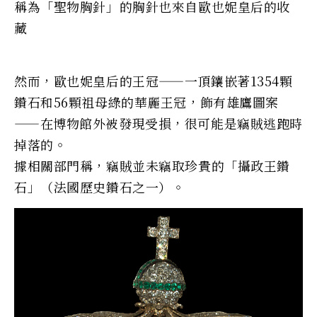
稱為「聖物胸針」的胸針也來自歐也妮皇后的收
藏
然而，歐也妮皇后的王冠——一頂鑲嵌著1354顆
鑽石和56顆祖母綠的華麗王冠，飾有雄鷹圖案
——在博物館外被發現受損，很可能是竊賊逃跑時
掉落的。
據相關部門稱，竊賊並未竊取珍貴的「攝政王鑽
石」（法國歷史鑽石之一）。