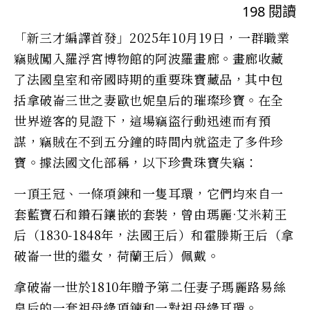
198
閱讀
「新三才編譯首發」2025年10月19日，一群職業
竊賊闖入羅浮宮博物館的阿波羅畫廊。畫廊收藏
了法國皇室和帝國時期的重要珠寶藏品，其中包
括拿破崙三世之妻歐也妮皇后的璀璨珍寶。在全
世界遊客的見證下，這場竊盜行動迅速而有預
謀，竊賊在不到五分鐘的時間內就盜走了多件珍
寶。據法國文化部稱，以下珍貴珠寶失竊：
一頂王冠、一條項鍊和一隻耳環，它們均來自一
套藍寶石和鑽石鑲嵌的套裝，曾由瑪麗·艾米莉王
后（1830-1848年，法國王后）和霍滕斯王后（拿
破崙一世的繼女，荷蘭王后）佩戴。
拿破崙一世於1810年贈予第二任妻子瑪麗路易絲
皇后的一套祖母綠項鍊和一對祖母綠耳環。