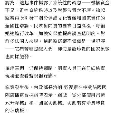
認為，這起事件揭露了系統性的疏忽——機構資金
不足、監控系統過時以及對警告置之不理。這起
竊案再次引發了關於保護文化寶藏和國家責任的
全國性辯論。民眾對問責的要求日益高漲，呼籲
迅速進行改革、加強安保並提高調查透明度。對
許多法國人來說，這起竊盜案不僅僅是一場犯罪
——它痛苦地提醒人們，即使是最珍貴的國家象徵
也同樣脆弱。
羅浮宮週一仍保持關閉，調查人員正在仔細檢查
現場並查看監視器錄影。
竊案發生後，內政部長洛朗·努涅斯在接受法國國
際廣播電台採訪時表示，竊賊「從外部使用吊籃
式升降機」和「圓盤切割機」切割裝有珍貴珠寶
的玻璃板。