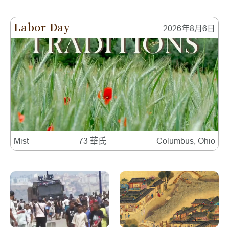
Labor Day
2026年8月6日
Mist
73 華氏
Columbus, Ohio