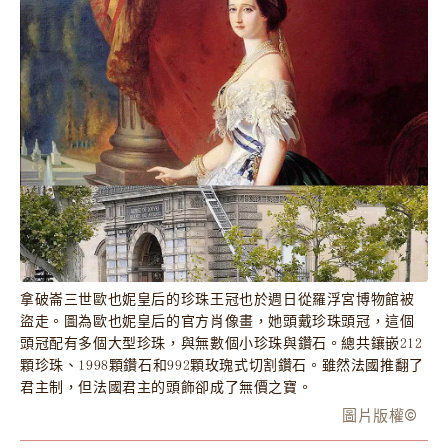
拿破崙三世歐也妮皇后的珍珠王冠也於週日從羅浮宮博物館被
盜走。圖為歐也妮皇后的官方肖像畫，她頭戴珍珠頭冠，這個
頭冠配有多個大型珍珠，與無數個小珍珠與鑽石。總共鑲嵌212
顆珍珠、1998顆鑽石和992顆玫瑰式切割鑽石。雖然法國推翻了
君主制，但法國君主的頭飾卻成了無價之寶。
圖片版權
©️