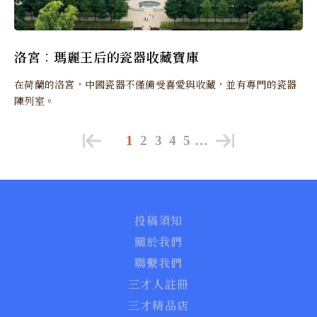
洛宮︰瑪麗王后的瓷器收藏寶庫
在荷蘭的洛宮，中國瓷器不僅備受喜愛與收藏，並有專門的瓷器
陳列室。
1
2
3
4
5
…
投稿須知
關於我們
聯繫我們
三才人註冊
三才精品店