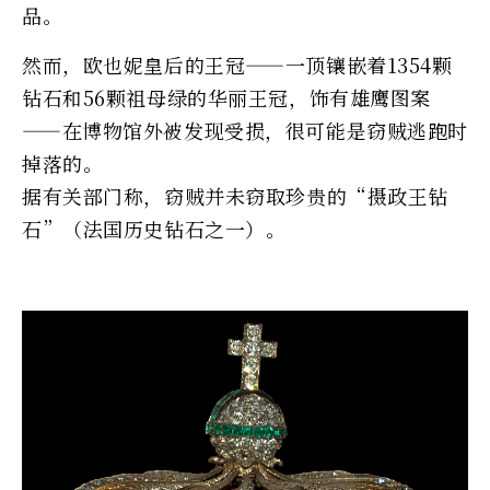
品。
然而，欧也妮皇后的王冠——一顶镶嵌着1354颗
钻石和56颗祖母绿的华丽王冠，饰有雄鹰图案
——在博物馆外被发现受损，很可能是窃贼逃跑时
掉落的。
据有关部门称，窃贼并未窃取珍贵的“摄政王钻
石”（法国历史钻石之一）。