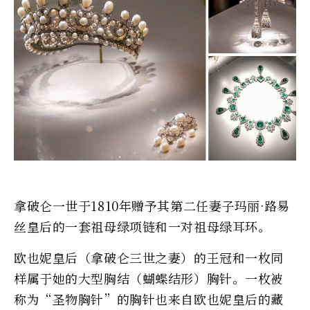
拿破仑一世于1810年赠予其第二任妻子玛丽·路易
丝皇后的一套祖母绿项链和一对祖母绿耳环。
欧也妮皇后（拿破仑三世之妻）的王冠和一枚同
样属于她的大型胸结（蝴蝶结形）胸针。一枚被
称为“圣物胸针”的胸针也来自欧也妮皇后的藏