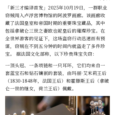
「新三才编译首发」2025年10月19日，一群职业
窃贼闯入卢浮宫博物馆的阿波罗画廊。该画廊收
藏了法国皇室和帝国时期的重要珠宝藏品，其中
包括拿破仑三世之妻欧也妮皇后的璀璨珍宝。在
全世界游客的见证下，这场盗窃行动迅速而有预
谋，窃贼在不到五分钟的时间内就盗走了多件珍
宝。 据法国文化部称，以下珍贵珠宝失窃：
一顶头冠、一条项链和一只耳环，它们均来自一
套蓝宝石和钻石镶嵌的套装，由玛丽·艾米莉王后
（1830-1848年，法国王后）和霍滕斯王后（拿破
仑一世的继女，荷兰王后）佩戴。