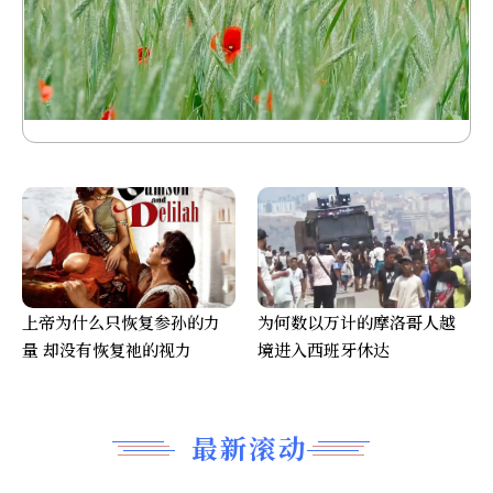
上帝为什么只恢复参孙的力
为何数以万计的摩洛哥人越
量 却没有恢复祂的视力
境进入西班牙休达
最新滚动