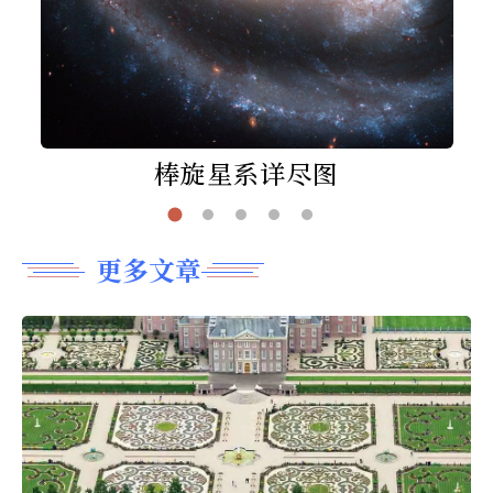
棒旋星系详尽图
更多文章