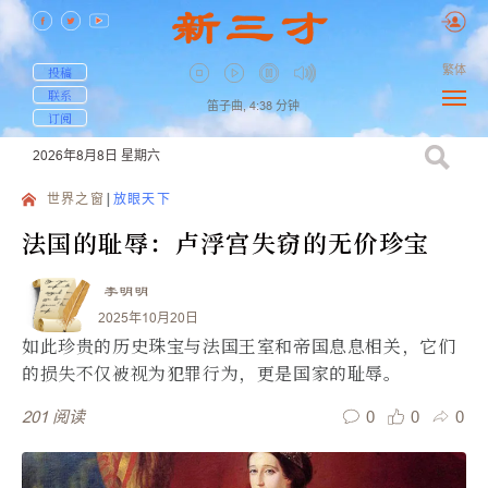
繁体
投稿
联系
笛子曲,
4:38
分钟
订阅
2026年8月8日
星期六
世界之窗
放眼天下
法国的耻辱：卢浮宫失窃的无价珍宝
李明明
2025年10月20日
如此珍贵的历史珠宝与法国王室和帝国息息相关，它们
的损失不仅被视为犯罪行为，更是国家的耻辱。
0
0
0
201
阅读