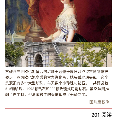
拿破仑三世欧也妮皇后的珍珠王冠也于周日从卢浮宫博物馆被
盗走。图为欧也妮皇后的官方肖像画，她头戴珍珠头冠，这个
头冠配有多个大型珍珠，与无数个小珍珠与钻石。一共镶嵌着
212颗珍珠、1998颗钻石和992颗玫瑰式切割钻石。虽然法国推
翻了君主制，但法国君主的头饰却成了无价之宝。
图片版权
©️
201
阅读