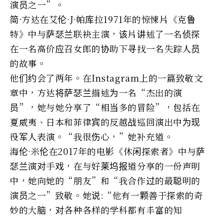
演员之一”。
简·方达在艾伦·J·帕库拉1971年的惊悚片《克鲁
特》中与萨瑟兰联袂主演，该片讲述了一名侦探
在一名高价应召女郎的协助下寻找一名失踪人员
的故事。
他们约会了两年。在Instagram上的一篇致敬文
章中，方达将萨瑟兰描述为一名“杰出的演
员”，她与她分享了“相当多的冒险”，包括在
夏威夷、日本和菲律宾的反越战巡回演出中为现
役军人表演。“我很伤心，”她补充道。
海伦·米伦在2017年的电影《休闲探索者》中与萨
瑟兰演对手戏，在与好莱坞报道分享的一份声明
中，她向她的“朋友”和“我合作过的最聪明的
演员之一”致敬。她说:“他有一颗善于探索的奇
妙的大脑，对各种各样的学科都有丰富的知