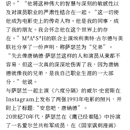
识。”“他将这种伟大的智慧与深刻的敏感性以
及对演员职业的严肃性结合在一起。“这一切使
他成为电影史上的传奇人物。他是我的同事，成
了我的朋友。我会怀念他在这个世界上的存
在。”M*A*S*H的联合主演埃利奥特·古尔德与美
联社分享了一份声明，称萨瑟兰为“兄弟”。
“失去像唐纳德·萨瑟兰这样的人和演员从来都不
容易，但这一次真的深深地伤害了我，因为唐纳
德就像我的兄弟，是我自己职业生涯的一大部
分，”他说。
与萨瑟兰一起主演《六度分隔》的威尔·史密斯在
Instagram上发布了两张1993年电影的照片，并
附上了标题:“安息吧，唐纳德”。
20世纪70年代，萨瑟兰在《鹰已经着陆》中扮演
了一名爱尔兰共和军成员，在《国家讽刺漫画》