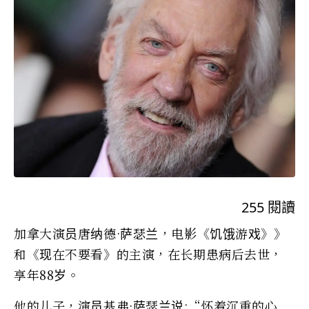
255
閱讀
加拿大演员唐纳德·萨瑟兰，电影《饥饿游戏》》
和《现在不要看》的主演，在长期患病后去世，
享年88岁。
他的儿子，演员基弗·萨瑟兰说:“怀着沉重的心