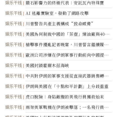
娱乐干线
鑽石影響力的終極代表：安託瓦內特珠寶
娱乐干线
AI 逃離實驗室，發動了網路攻擊
娱乐干线
川普警告共產主義構成“致命威脅”
娱乐干线
美國為何制裁中國的「茶壺」煉油廠與40家
航運公司
娱乐干线
槍擊事件擾亂記者晚宴，川普誓言繼續履行
職責
娱乐干线
歐洲公司涉嫌在伊朗軍事行動前向中國提供
美軍基地的衛星影像
娱乐干线
美國封鎖霍爾木茲海峽
娱乐干线
中共對伊朗的軍事支援從直接武器銷售轉向
間接技術轉讓
娱乐干线
伊朗與美國在「十點和平計劃」上分歧重重
娱乐干线
虎口脫險：身陷敵腹的美飛行員獲救始末
娱乐干线
兩架美軍戰機在伊朗被擊落；一名飛行員失
蹤