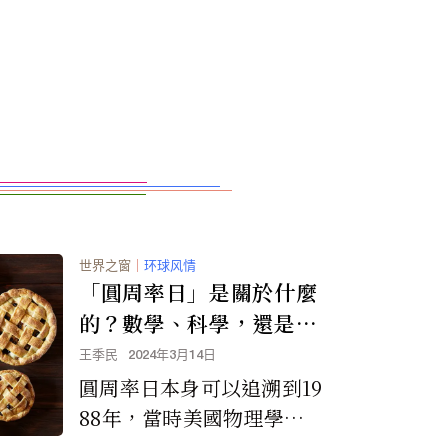
世界之窗
｜
环球风情
「圓周率日」是關於什麼
的？數學、科學，還是派
餅？
王季民
2024年3月14日
圓周率日本身可以追溯到19
88年，當時美國物理學家
賴瑞·蕭在舊金山開始慶祝