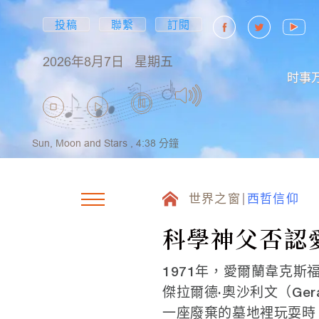
投稿
聯繫
訂閱
2026年8月7日
星期五
时事
Sun, Moon and Stars ,
4:38
分鐘
世界之窗
西哲信仰
科學神父否認
1971年，愛爾蘭韋克斯福
傑拉爾德·奧沙利文（Geral
一座廢棄的墓地裡玩耍時