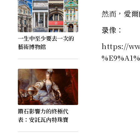
然而，愛爾
录像：
一生中至少要去一次的
https:/
藝術博物館
%E9%A1%
鑽石影響力的終極代
表：安託瓦內特珠寶