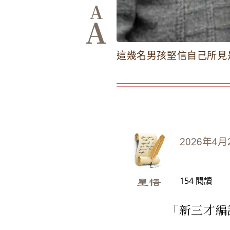
A
A
這幾名男孩堅信自己所見
2026年4月
154
閱讀
星悟
「新三才編