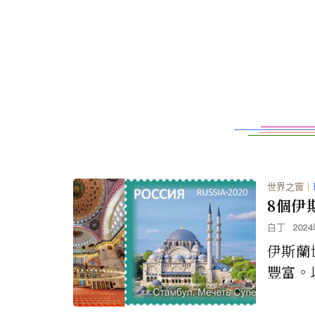
世界之窗
｜
8個伊
白丁
202
伊斯蘭
豐富。
性的清
堡壘。