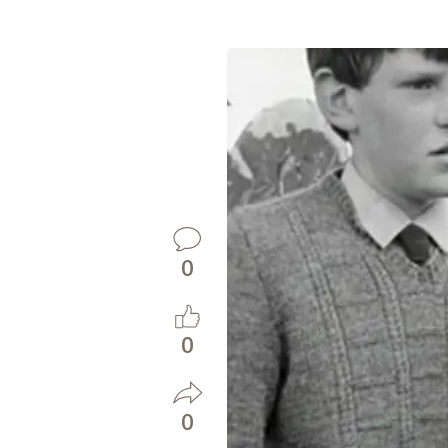
0
0
0