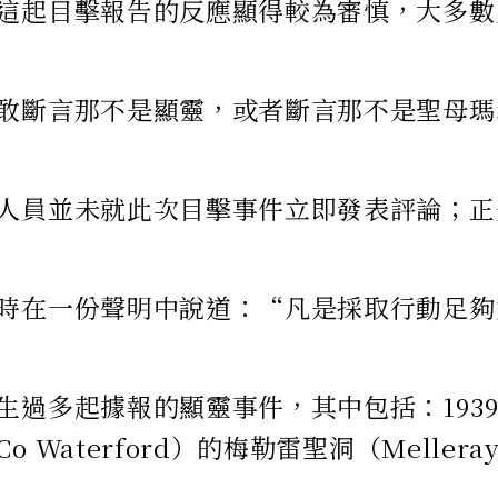
這起目擊報告的反應顯得較為審慎，大多數
敢斷言那不是顯靈，或者斷言那不是聖母瑪
人員並未就此次目擊事件立即發表評論；正是這種
時在一份聲明中說道：“凡是採取行動足夠
過多起據報的顯靈事件，其中包括：1939年多尼戈爾
 Waterford）的梅勒雷聖洞（Mellera