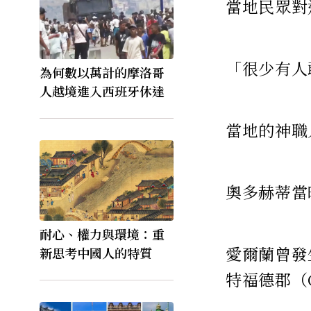
當地民眾對
「很少有人
為何數以萬計的摩洛哥
人越境進入西班牙休達
當地的神職
奧多赫蒂當
耐心、權力與環境：重
愛爾蘭曾發生
新思考中國人的特質
特福德郡（Co