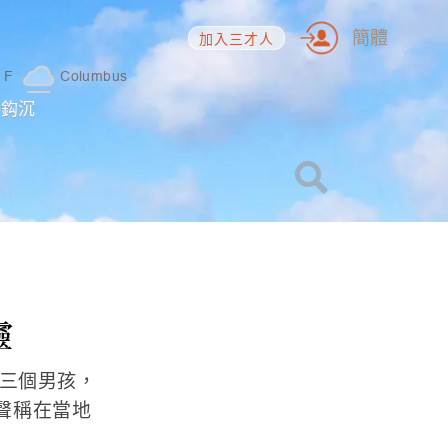
簡體
加入三才人
1
F
Columbus
海鈎沉
靈
的三個男孩，
——聲稱在當地