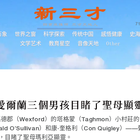
7
万象
世界之窗
科学探索
传统中国
感悟健康
史
文学艺术
教育星空
音像天地
Other
愛爾蘭三個男孩目睹了聖母顯
德郡（Wexford）的塔格蒙（Taghmon）小村莊
d O’Sullivan）和康·奎格利（Con Quigley）
，目睹了聖母瑪利亞顯靈。