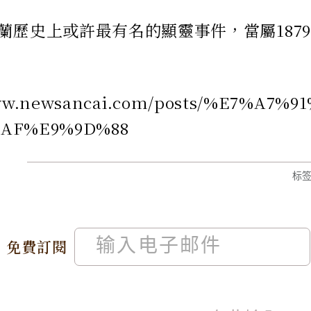
蘭歷史上或許最有名的顯靈事件，當屬1879
/www.newsancai.com/posts/%E
AF%E9%9D%88
标
免費訂閱