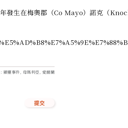
年發生在梅奧郡（Co Mayo）諾克（K
7%A7%91%E5%AD%B8%E7%A5%9E%E
签
:
顯靈事件, 母瑪利亞, 愛爾蘭
提交