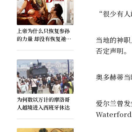
“很少有人
上帝为什么只恢复参孙
的力量 却没有恢复祂的
当地的神职
视力
否定声明。
奥多赫蒂当
为何数以万计的摩洛哥
爱尔兰曾发生
人越境进入西班牙休达
Waterfo