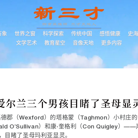
万象
世界之窗
科学探索
传统中国
感悟健康
史
文学艺术
教育星空
音像天地
更多内容
爱尔兰三个男孩目睹了圣母显
德郡（Wexford）的塔格蒙（Taghmon）小村庄
d O’Sullivan）和康·奎格利（Con Quigley）
，目睹了圣母玛利亚显灵。