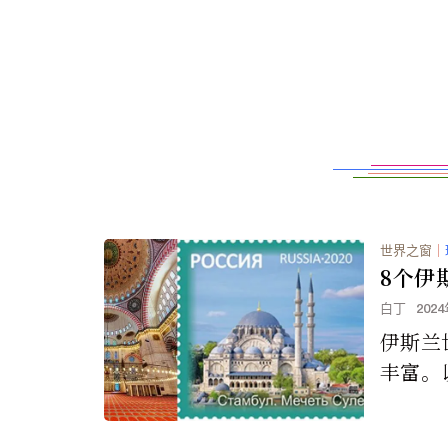
世界之窗
｜
8个伊
白丁
202
伊斯兰
丰富。
性的清
堡垒。