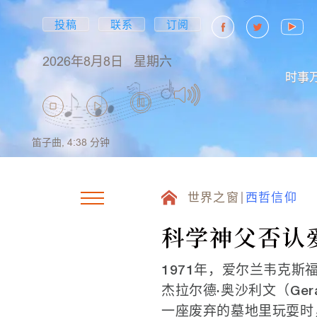
投稿
联系
订阅
2026年8月8日
星期六
时事
笛子曲,
4:38
分钟
世界之窗
西哲信仰
科学神父否认
1971年，爱尔兰韦克斯福
杰拉尔德·奥沙利文（Geral
一座废弃的墓地里玩耍时