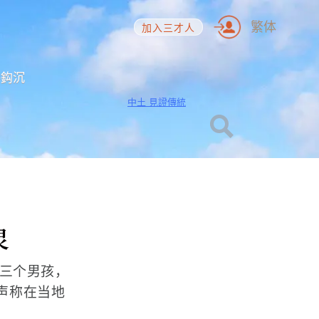
繁体
加入三才人
海鈎沉
中土 見證傳統
灵
的三个男孩，
——声称在当地