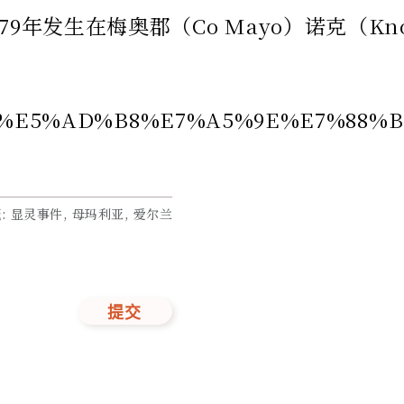
9年发生在梅奥郡（Co Mayo）诺克（
7%A7%91%E5%AD%B8%E7%A5%9E%E
籤
:
显灵事件, 母玛利亚, 爱尔兰
提交