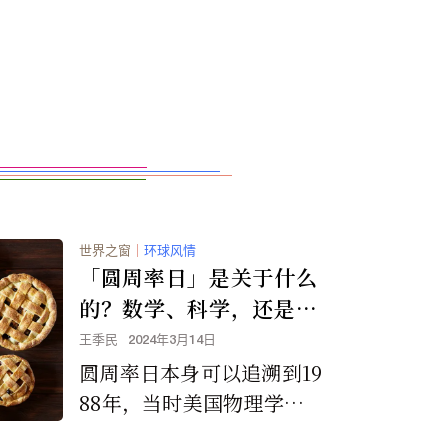
世界之窗
｜
环球风情
「圆周率日」是关于什么
的？数学、科学，还是派
饼？
王季民
2024年3月14日
圆周率日本身可以追溯到19
88年，当时美国物理学家
赖瑞·萧在旧金山开始庆祝