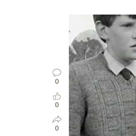
0
0
0