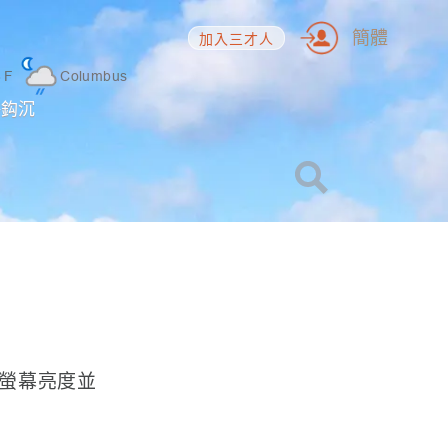
簡體
加入三才人
6
F
Columbus
海鈎沉
螢幕亮度並