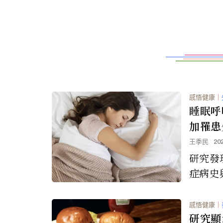
感悟健康
｜
睡眠呼
加罹患
王季民
20
研究發
症病史
增加有
感悟健康
｜
研究顯