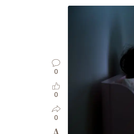
0
0
0
A