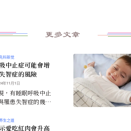
更多文章
先科新觉
吸中止症可能會增
失智症的風險
24年11月1日
現，有睡眠呼吸中止
與罹患失智症的幾率
關。
养生之道
示愛吃紅肉會升高