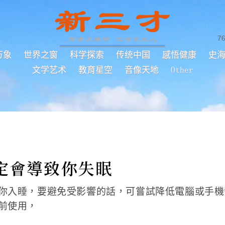
7
万象
世界之窗
科学探索
传统中国
感悟健康
史
文学艺术
教育星空
音像天地
Other
定會導致你失眠
你入睡，要避免受影響的話，可嘗試降低電腦或手機
前使用，