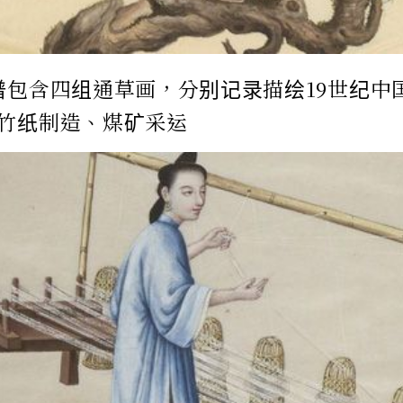
谱包含四组通草画，分别记录描绘19世纪中
竹纸制造、煤矿采运