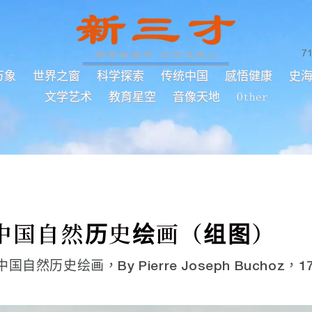
7
万象
世界之窗
科学探索
传统中国
感悟健康
史
文学艺术
教育星空
音像天地
Other
中国自然历史绘画（组图）
e，中国自然历史绘画，By Pierre Joseph Buchoz，178