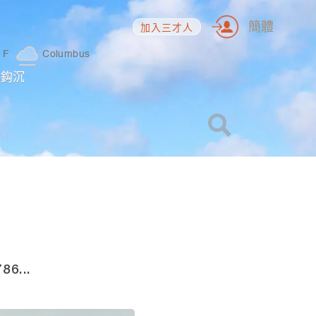
簡體
加入三才人
1
F
Columbus
海鈎沉
6...