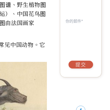
物图谱、野生植物图
运）、中国花鸟图
图由法国画家
57幅常见中国动物。它
提交