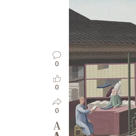
0
0
0
A