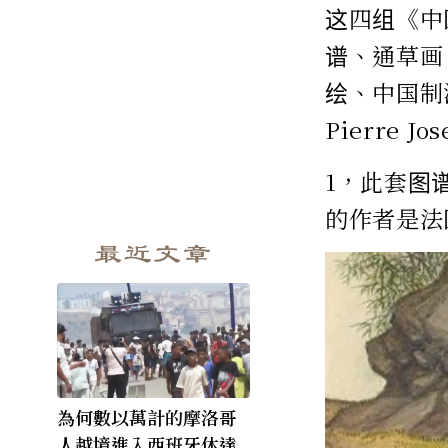
这四组《中
谱、通草画
绘、中国制
Pierre J
1，此套图谱
的作者是法国画
最近文章
為何數以萬計的摩洛哥
人越境進入西班牙休達