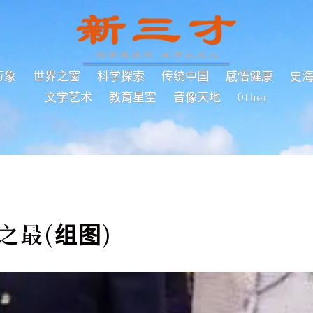
万象
世界之窗
科学探索
传统中国
感悟健康
史
文学艺术
教育星空
音像天地
Other
之最(组图)