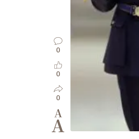
0
0
0
A
A