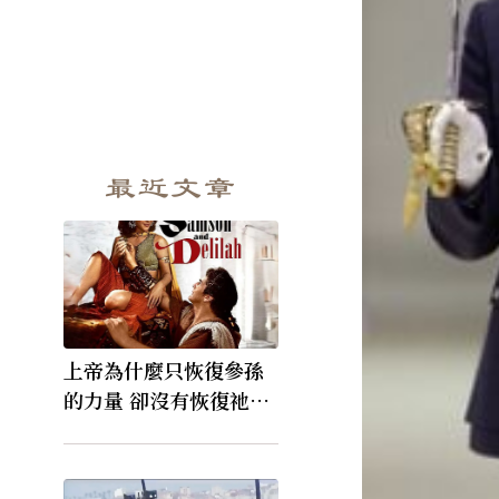
最近文章
上帝為什麼只恢復參孫
的力量 卻沒有恢復祂的
視力