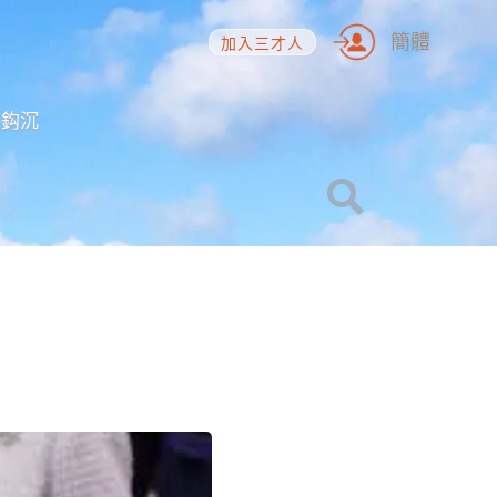
簡體
加入三才人
海鈎沉