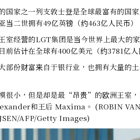
的国家之一列支敦士登是全球最富有的国家
亚当二世拥有49亿英镑（约463亿人民币
王室经营的LGT集团是当今世界上最大的
目前估计在全球有400亿美元（约3781亿
大部份财富来自于银行业，也拥有大量的土
模很小，但是却是最“昂贵”的欧洲王室，
lexander和王后 Maxima。 (ROBIN VA
SEN/AFP/Getty Images)