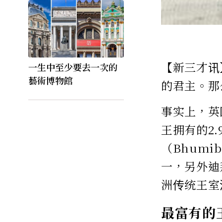
【新三才讯
一生中至少要去一次的
藝術博物館
的君主。那
事实上，英
王拥有的2
（Bhumi
一，另外迪
洲传统王室
最富有的