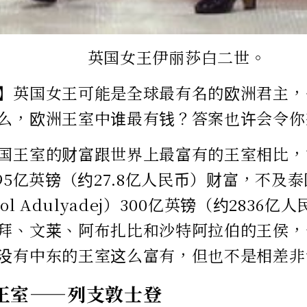
英国女王伊丽莎白二世。
】英国女王可能是全球最有名的欧洲君主，
么，欧洲王室中谁最有钱？答案也许会令你
国王室的财富跟世界上最富有的王室相比，
.95亿英镑（约27.8亿人民币）财富，不及
bol Adulyadej）300亿英镑（约2836
拜、文莱、阿布扎比和沙特阿拉伯的王侯，
没有中东的王室这么富有，但也不是相差非
王室——列支敦士登