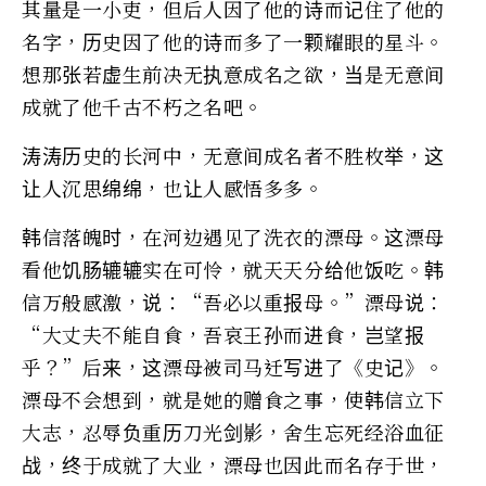
其量是一小吏，但后人因了他的诗而记住了他的
名字，历史因了他的诗而多了一颗耀眼的星斗。
想那张若虚生前决无执意成名之欲，当是无意间
成就了他千古不朽之名吧。
涛涛历史的长河中，无意间成名者不胜枚举，这
让人沉思绵绵，也让人感悟多多。
韩信落魄时，在河边遇见了洗衣的漂母。这漂母
看他饥肠辘辘实在可怜，就天天分给他饭吃。韩
信万般感激，说：“吾必以重报母。”漂母说：
“大丈夫不能自食，吾哀王孙而进食，岂望报
乎？”后来，这漂母被司马迁写进了《史记》。
漂母不会想到，就是她的赠食之事，使韩信立下
大志，忍辱负重历刀光剑影，舍生忘死经浴血征
战，终于成就了大业，漂母也因此而名存于世，