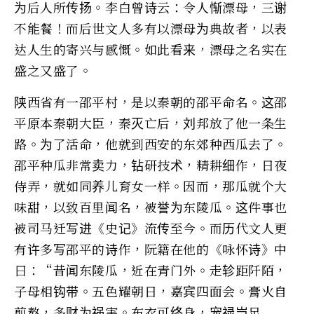
为后人所传扬。李白曾诗云：令人惭漂母，三谢
不能餐！而后世文人多有以漂母为典故者，以表
达人生的寄兴与感慨。如此看来，漂母之名实在
盛之又盛了。
陕西省有一邵平村，是以秦朝的邵平命名。这邵
平原本秦朝大臣，秦灭亡后，刘邦放了他一条生
路。为了活命，他就到西安的东郊种西瓜去了。
邵平种瓜非常卖力，钻研技术，精耕细作，日夜
侍弄，就如同养儿育女一样。因而，那瓜就个大
味甜，以致百里闻名，被誉为东陵瓜。这件事也
被司马迁写进《史记》流传至今。而历代文人更
有许多写邵平的诗作，阮籍在他的《咏怀诗》中
曰：“昔闻东陵瓜，近在青门外。走轸距阡陌，
子母相钩带。五色耀朝日，嘉宾四面会。膏火自
煎熬，多财为祸害。布衣可终身，宠禄岂足