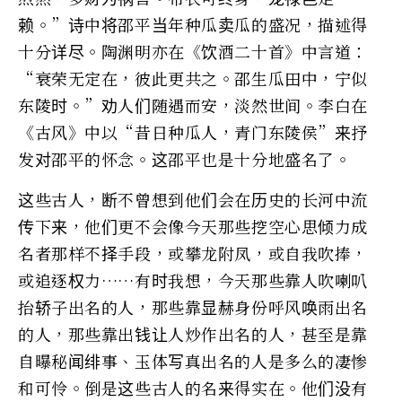
赖。”诗中将邵平当年种瓜卖瓜的盛况，描述得
十分详尽。陶渊明亦在《饮酒二十首》中言道：
“衰荣无定在，彼此更共之。邵生瓜田中，宁似
东陵时。”劝人们随遇而安，淡然世间。李白在
《古风》中以“昔日种瓜人，青门东陵侯”来抒
发对邵平的怀念。这邵平也是十分地盛名了。
这些古人，断不曾想到他们会在历史的长河中流
传下来，他们更不会像今天那些挖空心思倾力成
名者那样不择手段，或攀龙附凤，或自我吹捧，
或追逐权力……有时我想，今天那些靠人吹喇叭
抬轿子出名的人，那些靠显赫身份呼风唤雨出名
的人，那些靠出钱让人炒作出名的人，甚至是靠
自曝秘闻绯事、玉体写真出名的人是多么的凄惨
和可怜。倒是这些古人的名来得实在。他们没有