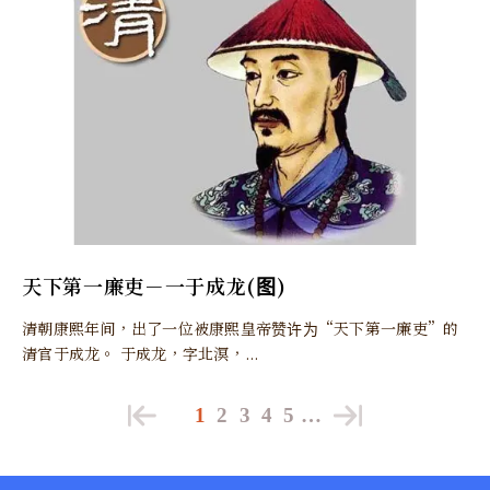
天下第一廉吏－一于成龙(图)
清朝康熙年间，出了一位被康熙皇帝赞许为“天下第一廉吏”的
清官于成龙。 于成龙，字北溟，...
1
2
3
4
5
…