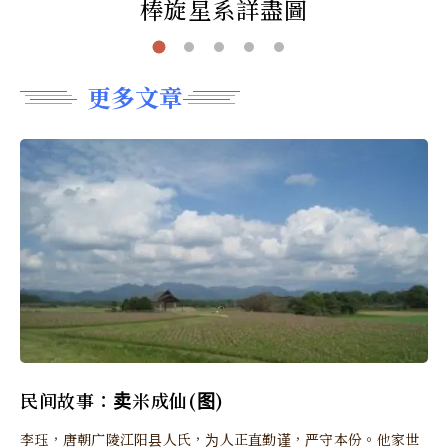
棒旋星系詳盡圖
更多文章
民间故事：卖米成仙(图)
李珏，唐朝广陵江阳县人氏，为人正直勤谨，严守本份。他家世