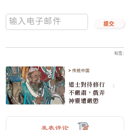
提交
标签
:
>
传统中国
道士對待修行
不嚴肅，戲弄
神靈遭嚴懲
发表评论