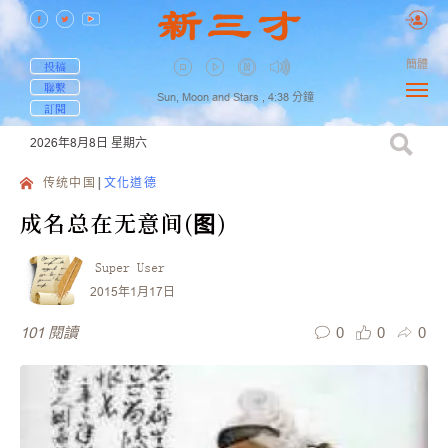
簡體
投稿
聯繫
Sun, Moon and Stars ,
4:38
分鐘
訂閱
2026年8月8日
星期六
传统中国
文化道德
成名总在无意间(图)
Super User
2015年1月17日
0
0
0
101
閱讀