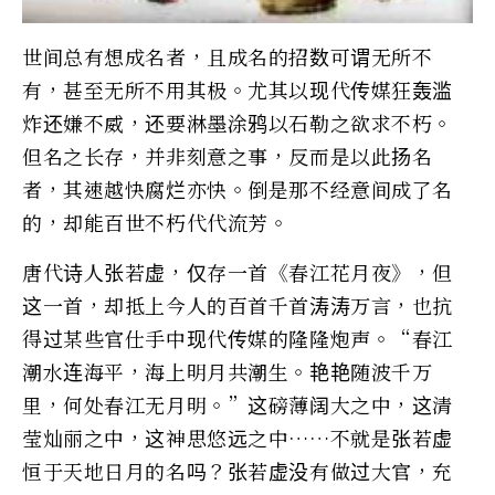
世间总有想成名者，且成名的招数可谓无所不
有，甚至无所不用其极。尤其以现代传媒狂轰滥
炸还嫌不威，还要淋墨涂鸦以石勒之欲求不朽。
但名之长存，并非刻意之事，反而是以此扬名
者，其速越快腐烂亦快。倒是那不经意间成了名
的，却能百世不朽代代流芳。
唐代诗人张若虚，仅存一首《春江花月夜》，但
这一首，却抵上今人的百首千首涛涛万言，也抗
得过某些官仕手中现代传媒的隆隆炮声。“春江
潮水连海平，海上明月共潮生。艳艳随波千万
里，何处春江无月明。”这磅薄阔大之中，这清
莹灿丽之中，这神思悠远之中……不就是张若虚
恒于天地日月的名吗？张若虚没有做过大官，充