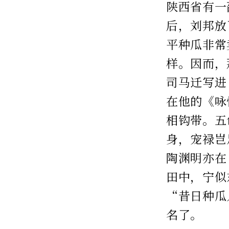
陕西省有一
后，刘邦放
平种瓜非常
样。因而，
司马迁写进
在他的《咏
相钩带。五
身，宠禄岂
陶渊明亦在
田中，宁似
“昔日种瓜
名了。