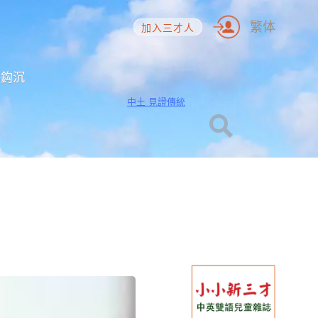
繁体
加入三才人
海鈎沉
中土 見證傳統