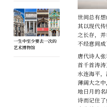
世间总有想
其以现代传
之长存，并
一生中至少要去一次的
不经意间成
艺术博物馆
唐代诗人张
首千首涛涛
水连海平，
薄阔大之中
地日月的名
诗而记住了