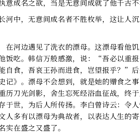
执意成名之欲，当是无意间成就了他千古不
长河中，无意间成名者不胜枚举，这让人沉
，在河边遇见了洗衣的漂母。这漂母看他饥
他饭吃。韩信万般感激，说：“吾必以重报
能自食，吾哀王孙而进食，岂望报乎？”后
史记》。漂母不会想到，就是她的赠食之事
重历刀光剑影，舍生忘死经浴血征战，终于
存于世，为后人所传扬。李白曾诗云：令人
文人多有以漂母为典故者，以表达人生的寄
名实在盛之又盛了。