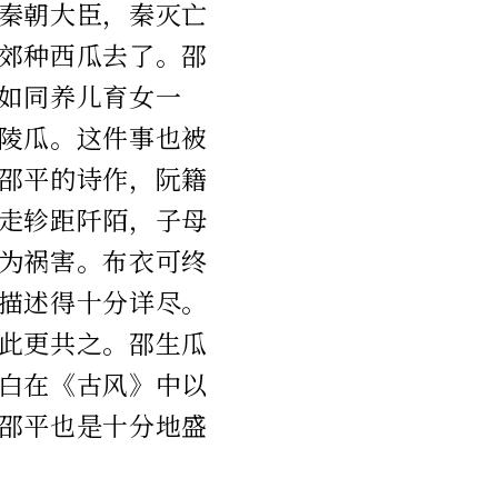
秦朝大臣，秦灭亡
郊种西瓜去了。邵
如同养儿育女一
陵瓜。这件事也被
邵平的诗作，阮籍
走轸距阡陌，子母
为祸害。布衣可终
描述得十分详尽。
此更共之。邵生瓜
白在《古风》中以
邵平也是十分地盛