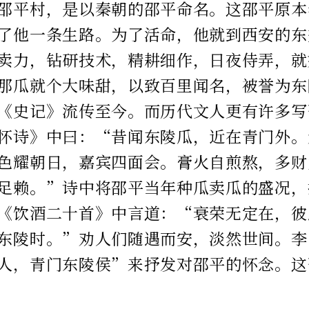
邵平村，是以秦朝的邵平命名。这邵平原本
了他一条生路。为了活命，他就到西安的东
卖力，钻研技术，精耕细作，日夜侍弄，就
那瓜就个大味甜，以致百里闻名，被誉为东
《史记》流传至今。而历代文人更有许多写
怀诗》中曰：“昔闻东陵瓜，近在青门外。
色耀朝日，嘉宾四面会。膏火自煎熬，多财
足赖。”诗中将邵平当年种瓜卖瓜的盛况，
《饮酒二十首》中言道：“衰荣无定在，彼
东陵时。”劝人们随遇而安，淡然世间。李
人，青门东陵侯”来抒发对邵平的怀念。这