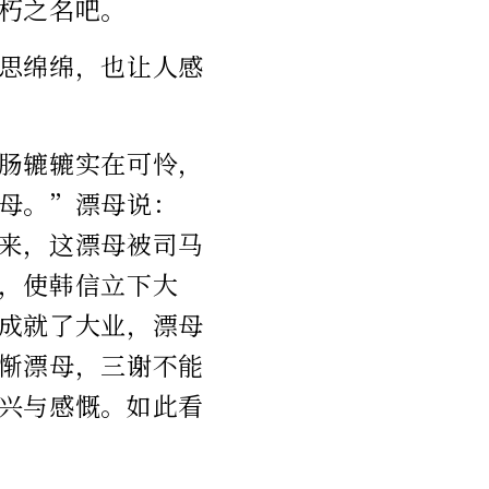
朽之名吧。
思绵绵，也让人感
肠辘辘实在可怜，
母。”漂母说：
来，这漂母被司马
，使韩信立下大
成就了大业，漂母
惭漂母，三谢不能
兴与感慨。如此看