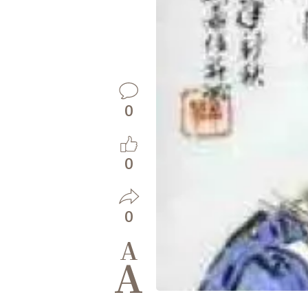
0
0
0
A
A