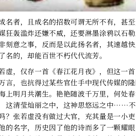
成名者，且成名的招数可谓无所不有，甚至
媒狂轰滥炸还嫌不威，还要淋墨涂鸦以石勒
非刻意之事，反而是以此扬名者，其速越快
了名的，却能百世不朽代代流芳。
若虚，仅存一首《春江花月夜》，但这一首
万言，也抗得过某些官仕手中现代传媒的隆
海上明月共潮生。艳艳随波千万里，何处春
，这清莹灿丽之中，这神思悠远之中……不
吗？张若虚没有做过大官，充其量是一小吏
他的名字，历史因了他的诗而多了一颗耀眼