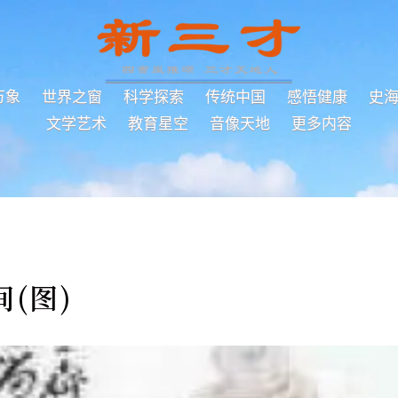
万象
世界之窗
科学探索
传统中国
感悟健康
史
文学艺术
教育星空
音像天地
更多内容
(图)