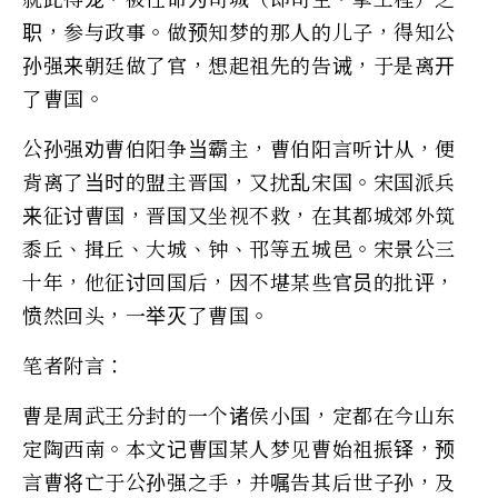
职，参与政事。做预知梦的那人的儿子，得知公
孙强来朝廷做了官，想起祖先的告诫，于是离开
了曹国。
公孙强劝曹伯阳争当霸主，曹伯阳言听计从，便
背离了当时的盟主晋国，又扰乱宋国。宋国派兵
来征讨曹国，晋国又坐视不救，在其都城郊外筑
黍丘、揖丘、大城、钟、邗等五城邑。宋景公三
十年，他征讨回国后，因不堪某些官员的批评，
愤然回头，一举灭了曹国。
笔者附言：
曹是周武王分封的一个诸侯小国，定都在今山东
定陶西南。本文记曹国某人梦见曹始祖振铎，预
言曹将亡于公孙强之手，并嘱告其后世子孙，及