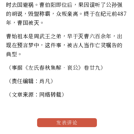
时去国避祸。曹伯阳即位后，果因误听了公孙强
的胡说，毁盟称霸，众叛亲离。终于在纪元前487
年，曹国被灭。
曹始祖本是周武王之弟，早于灭曹六百余年，出
现在预言梦中，这件事，被古人当作亡灵嘱告的
典型。
（事据《左氏春秋集解•哀公》卷廿九）
（责任编辑：肖凡）
（文章来源：网络转载）
发表评论