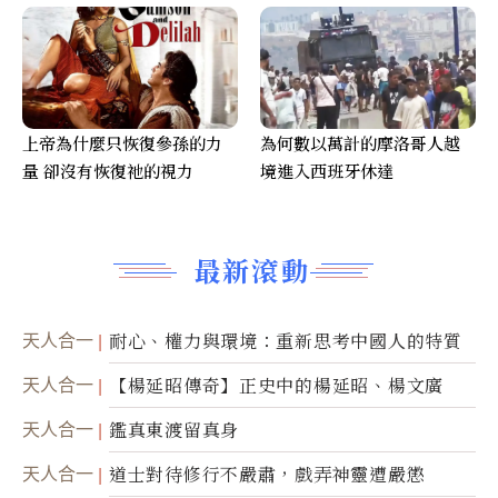
上帝為什麼只恢復參孫的力
為何數以萬計的摩洛哥人越
量 卻沒有恢復祂的視力
境進入西班牙休達
最新滾動
天人合一
耐心、權力與環境：重新思考中國人的特質
天人合一
【楊延昭傳奇】正史中的楊延昭、楊文廣
天人合一
鑑真東渡留真身
天人合一
道士對待修行不嚴肅，戲弄神靈遭嚴懲