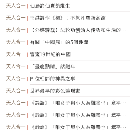
天人合一
仙島諦仙賣藥維生
天人合一
王淇詩作《梅》：不惹凡塵獨高潔
天人合一
【外媒转载】法轮功创始人传功和生活的故
事
天人合一
有關「中國風」的5個趣聞
天人合一
管窺19世紀的中國
天人合一
「畫龍點睛」話龍年
天人合一
四位相師的神異之事
天人合一
世界最早的彩色連環畫
天人合一
《論語》「唯女子與小人為難養也」章平議
（三）
天人合一
《論語》「唯女子與小人為難養也」章平議
（二）
天人合一
《論語》「唯女子與小人為難養也」章平議
（一）