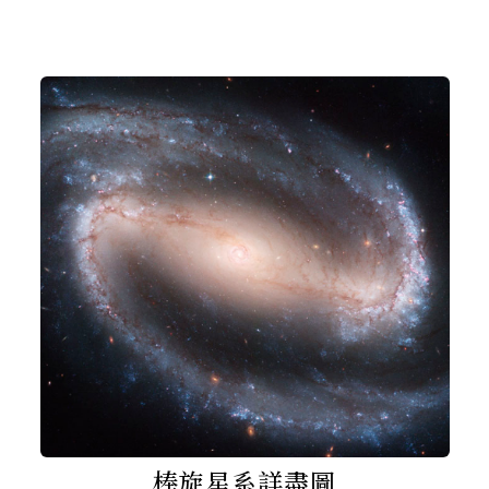
棒旋星系詳盡圖