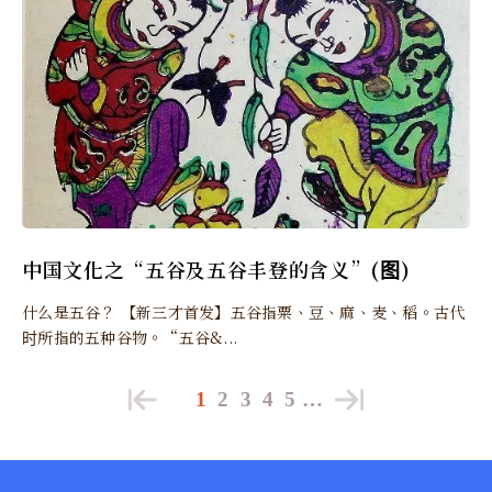
中国文化之“五谷及五谷丰登的含义”(图)
什么是五谷？ 【新三才首发】五谷指粟、豆、麻、麦、稻。古代
时所指的五种谷物。“五谷&...
1
2
3
4
5
…