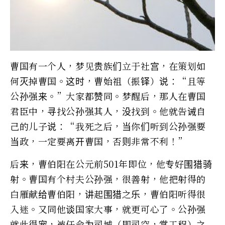
曹国有一个人，梦见贵族们立于社宫，在策划如
何灭掉曹国。这时，曹始祖（振铎）说：“且等
公孙强来。”大家都赞同。梦醒后，那人在曹国
君臣中，寻找公孙强其人，没找到。他就告诫自
己的儿子说：“我死之后，当你们听到公孙强要
当政，一定要离开曹国，否则非常不利！”
后来，曹伯阳在公元前501年即位，他专好围猎骑
射。曹国有个村夫公孙强，很善射，他把射得的
白雁献给曹伯阳，讲起围猎之乐，曹伯阳听得很
入迷。又同他谈国家大事，就更可心了。公孙强
就此得宠，被任命为司城（即司空，掌工程）之