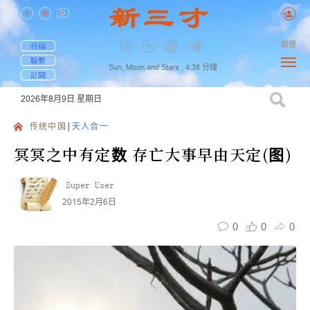
簡體
投稿
聯繫
Sun, Moon and Stars ,
4:38
分鐘
訂閱
2026年8月9日
星期日
传统中国
天人合一
冥冥之中有定数 存亡大事早由天定(图)
Super User
2015年2月6日
0
0
0