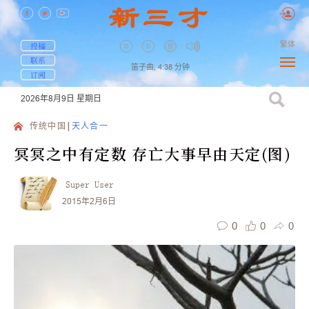
繁体
投稿
联系
笛子曲,
4:38
分钟
订阅
2026年8月9日
星期日
传统中国
天人合一
冥冥之中有定数 存亡大事早由天定(图)
Super User
2015年2月6日
0
0
0