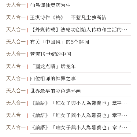
天人合一
仙岛谪仙卖药为生
天人合一
王淇诗作《梅》：不惹凡尘独高洁
天人合一
【外媒转载】法轮功创始人传功和生活的故
事
天人合一
有关「中国风」的5个趣闻
天人合一
管窥19世纪的中国
天人合一
「画龙点睛」话龙年
天人合一
四位相师的神异之事
天人合一
世界最早的彩色连环画
天人合一
《論語》「唯女子與小人為難養也」章平議
（三）
天人合一
《論語》「唯女子與小人為難養也」章平議
（二）
天人合一
《論語》「唯女子與小人為難養也」章平議
（一）