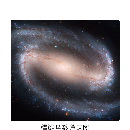
棒旋星系详尽图