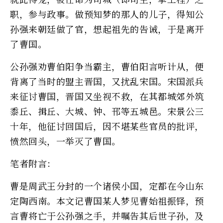
职，参与政事。做预知梦的那人的儿子，得知公
孙强来朝廷做了官，想起祖先的告诫，于是离开
了曹国。
公孙强劝曹伯阳争当霸主，曹伯阳言听计从，便
背离了当时的盟主晋国，又扰乱宋国。宋国派兵
来征讨曹国，晋国又坐视不救，在其都城郊外筑
黍丘、揖丘、大城、钟、邗等五城邑。宋景公三
十年，他征讨回国后，因不堪某些官员的批评，
愤然回头，一举灭了曹国。
笔者附言：
曹是周武王分封的一个诸侯小国，定都在今山东
定陶西南。本文记曹国某人梦见曹始祖振铎，预
言曹将亡于公孙强之手，并嘱告其后世子孙，及