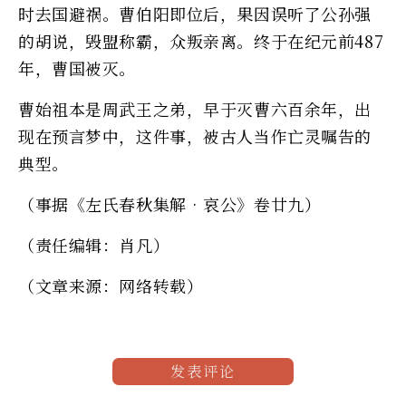
时去国避祸。曹伯阳即位后，果因误听了公孙强
的胡说，毁盟称霸，众叛亲离。终于在纪元前487
年，曹国被灭。
曹始祖本是周武王之弟，早于灭曹六百余年，出
现在预言梦中，这件事，被古人当作亡灵嘱告的
典型。
（事据《左氏春秋集解•哀公》卷廿九）
（责任编辑：肖凡）
（文章来源：网络转载）
发表评论