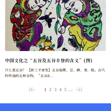
中国文化之“五谷及五谷丰登的含义”(图)
什么是五谷？ 【新三才首发】五谷指粟、豆、麻、麦、稻。古代
时所指的五种谷物。“五谷&...
1
2
3
4
5
…