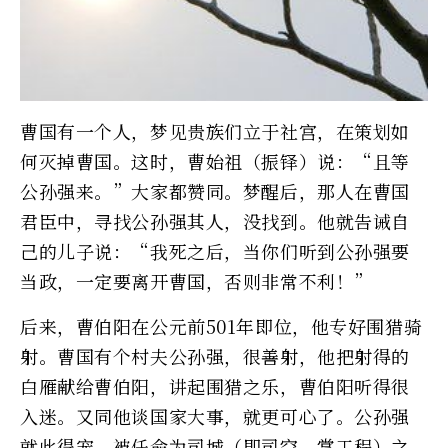
曹国有一个人，梦见贵族们立于社宫，在策划如
何灭掉曹国。这时，曹始祖（振铎）说：“且等
公孙强来。”大家都赞同。梦醒后，那人在曹国
君臣中，寻找公孙强其人，没找到。他就告诫自
己的儿子说：“我死之后，当你们听到公孙强要
当政，一定要离开曹国，否则非常不利！”
后来，曹伯阳在公元前501年即位，他专好围猎骑
射。曹国有个村夫公孙强，很善射，他把射得的
白雁献给曹伯阳，讲起围猎之乐，曹伯阳听得很
入迷。又同他谈国家大事，就更可心了。公孙强
就此得宠，被任命为司城（即司空，掌工程）之