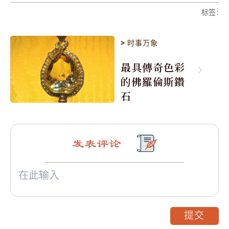
标签
:
>
时事万象
最具傳奇色彩
的佛羅倫斯鑽
石
发表评论
提交