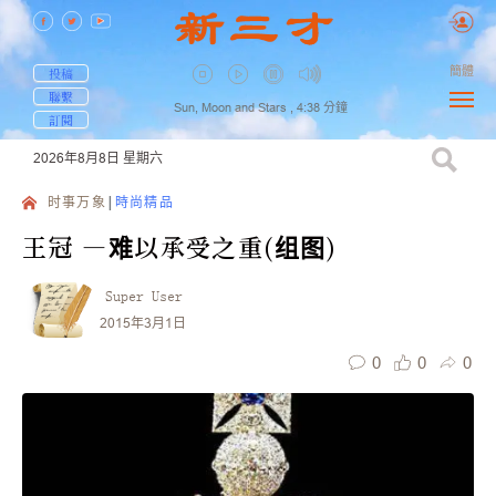
簡體
投稿
聯繫
Sun, Moon and Stars ,
4:38
分鐘
訂閱
2026年8月8日
星期六
时事万象
時尚精品
王冠 —难以承受之重(组图)
Super User
2015年3月1日
0
0
0