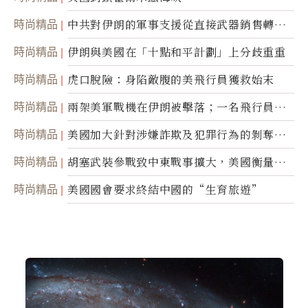
時尚精品
中共對伊朗的軍事支援從直接武器銷售轉向
間接技術轉讓
時尚精品
伊朗與美國在「十點和平計劃」上分歧重重
時尚精品
虎口脫險：身陷敵腹的美飛行員獲救始末
時尚精品
兩架美軍戰機在伊朗被擊落；一名飛行員失
蹤
時尚精品
美國加大針對涉嫌詐欺及犯罪行為的剝奪公
民權力度
時尚精品
胡塞武裝參戰致中東戰事擴大，美國衡量地
面入侵的可能性
時尚精品
美國國會要求終結中國的“生育旅遊”