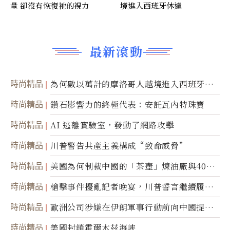
量 卻沒有恢復祂的視力
境進入西班牙休達
最新滾動
時尚精品
為何數以萬計的摩洛哥人越境進入西班牙休
達
時尚精品
鑽石影響力的終極代表：安託瓦內特珠寶
時尚精品
AI 逃離實驗室，發動了網路攻擊
時尚精品
川普警告共產主義構成“致命威脅”
時尚精品
美國為何制裁中國的「茶壺」煉油廠與40家
航運公司
時尚精品
槍擊事件擾亂記者晚宴，川普誓言繼續履行
職責
時尚精品
歐洲公司涉嫌在伊朗軍事行動前向中國提供
美軍基地的衛星影像
時尚精品
美國封鎖霍爾木茲海峽