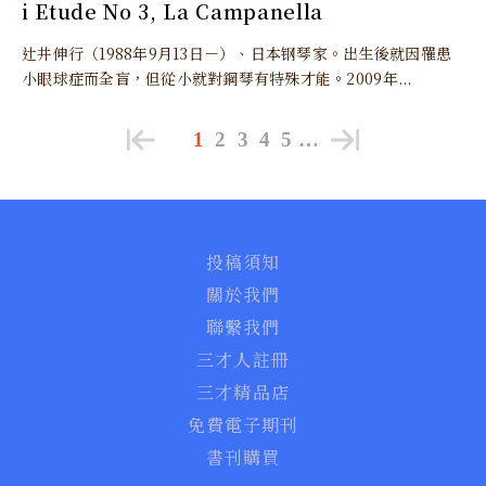
i Etude No 3, La Campanella
辻井伸行（1988年9月13日－）、日本钢琴家。出生後就因罹患
小眼球症而全盲，但從小就對鋼琴有特殊才能。2009年...
1
2
3
4
5
…
投稿須知
關於我們
聯繫我們
三才人註冊
三才精品店
免費電子期刊
書刊購買