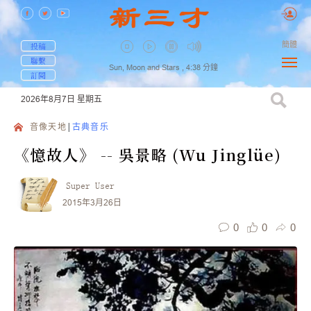
簡體
投稿
聯繫
Sun, Moon and Stars ,
4:38
分鐘
訂閱
2026年8月7日
星期五
音像天地
古典音乐
《憶故人》 -- 吳景略 (Wu Jinglüe)
Super User
2015年3月26日
0
0
0