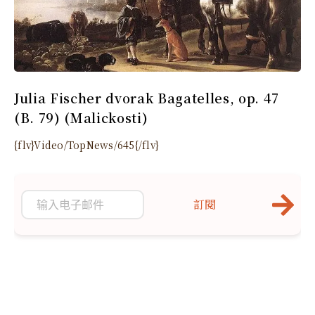
Julia Fischer dvorak Bagatelles, op. 47
(B. 79) (Malickosti)
{flv}Video/TopNews/645{/flv}
訂閱