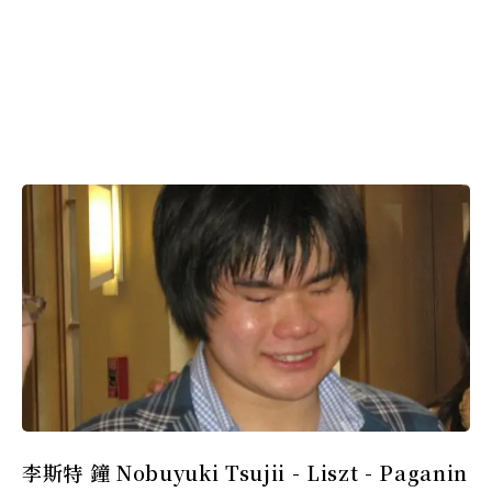
李斯特 鐘 Nobuyuki Tsujii - Liszt - Paganin