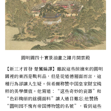
圓明園四十實景油畫之鏤月開雲殿
【新三才首發 楚鸞編譯】雖說這些掠搶來的圓明
園裡的東西是戰利品，但是從道德層面而言，這
種行為卻讓人生疑。保希爾称赞中国皇家财宝纯
粹的美學價值。他寫道：“这些奇妙的瓷器”和
“色彩绚丽的丝绸面料”讓人過目難忘;他赞扬
“圆明园不愧有帝国博物馆的名號”，看到這些