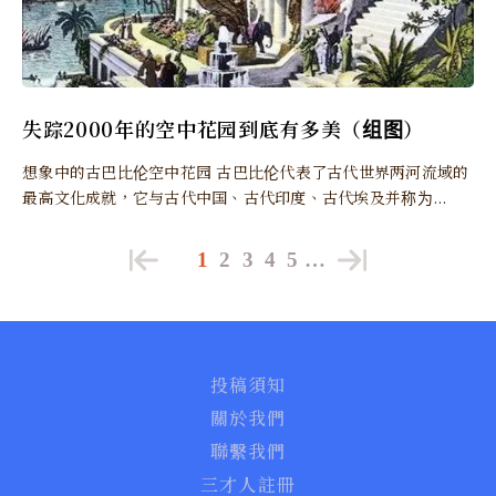
失踪2000年的空中花园到底有多美（组图）
想象中的古巴比伦空中花园 古巴比伦代表了古代世界两河流域的
最高文化成就，它与古代中国、古代印度、古代埃及并称为...
1
2
3
4
5
…
投稿須知
關於我們
聯繫我們
三才人註冊