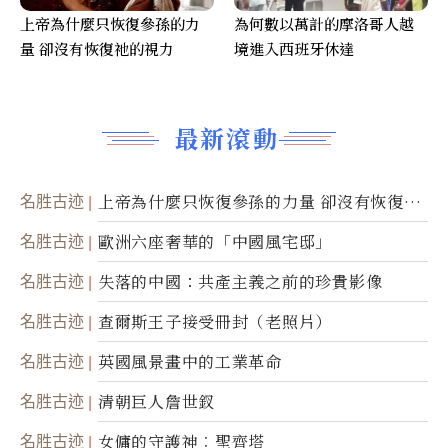
上帝為什麼只恢復參孫的力
為何數以萬計的摩洛哥人越
量 卻沒有恢復祂的視力
境進入西班牙休達
最新滾動
名胜古迹
上帝為什麼只恢復參孫的力量 卻沒有恢復祂
的視力
名胜古迹
歐洲六座奢華的「中國風宅邸」
名胜古迹
失落的中國：共產主義之前的珍貴影像
名胜古迹
查爾斯王子接受冊封（老照片）
名胜古迹
英國風景畫中的工業革命
名胜古迹
清朝巨人詹世釵
名胜古迹
女傭的守護神︰聖齊塔