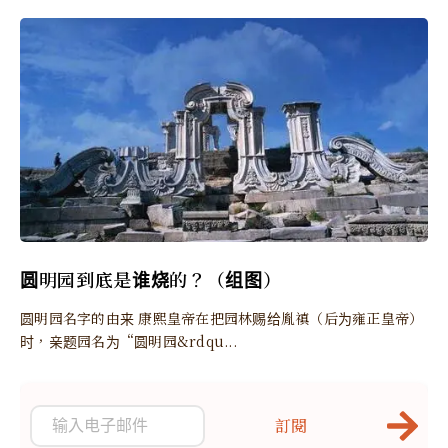
圆明园到底是谁烧的？（组图）
圆明园名字的由来 康熙皇帝在把园林赐给胤禛（后为雍正皇帝）
时，亲题园名为“圆明园&rdqu...
訂閱