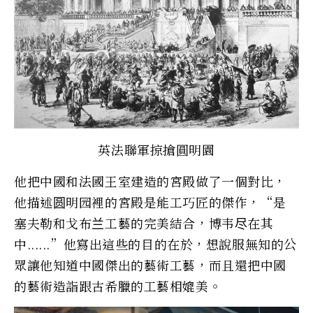
英法聯軍掠搶圓明園
他把中國和法國王室建造的宮殿做了一個對比，
他描述圆明园裡的宮殿是能工巧匠的傑作，“是
塞夫勒和戈布兰工藝的完美結合，博韦尽在其
中......”他寫出這些的目的在於，想說服無知的公
眾讓他知道中國傑出的藝術工藝，而且還把中國
的藝術造詣跟古希臘的工藝相媲美。