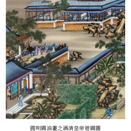
圓明園油畫之滿清皇帝遊園圖