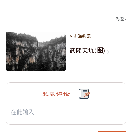
标签
:
>
史海鈎沉
武隆天坑(图)
发表评论