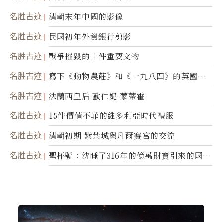
名胜古迹
清朝末年中國的影像
名胜古迹
民國初年外資銀行剪影
名胜古迹
戰爭摧毀的十件重要文物
名胜古迹
寫下《動物農莊》和《一九八四》的英國作
家喬治．歐威爾
名胜古迹
法蘭西皇后 歐仁妮·蒙蒂霍
名胜古迹
15件價值不菲的維多利亞時代禮服
名胜古迹
清朝初期 紫禁城與凡爾賽宮的交流
名胜古迹
聖杯號：沈睡了316年的億萬財寶引來的國際
糾紛