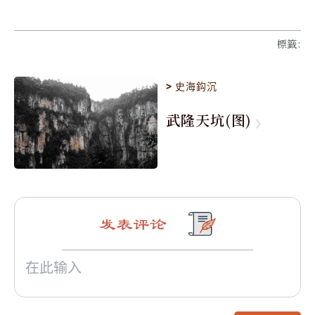
標籤
:
>
史海鈎沉
武隆天坑(图)
发表评论