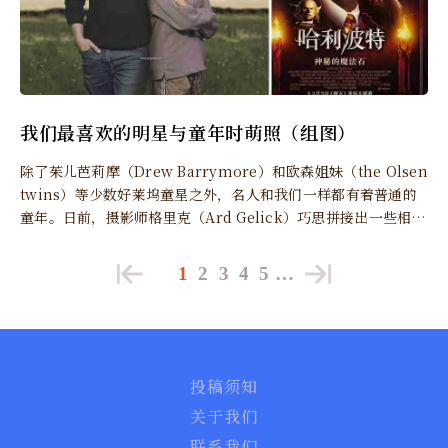
我们最喜欢的明星与童年时萌照（组图）
除了茱儿芭莉摩（Drew Barrymore）和欧森姐妹（the Olsen
twins）等少数好莱坞童星之外，名人和我们一样都有着普通的
童年。日前，摄影师格里克（Ard Gelick）巧思拼接出一些相
片，让这些名人神奇地和年轻时的自己一起合影，这真是很有趣
的玩法。以下就来认识一下几位知名人物和旁边那些可爱的小面
1
2
3
4
5
…
孔！
投稿须知
关于我们
联系我们