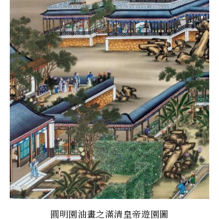
圓明園油畫之滿清皇帝遊園圖