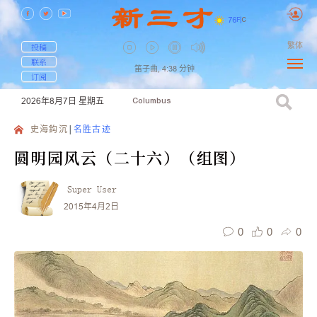
76
F
|
C
繁体
投稿
联系
笛子曲,
4:38
分钟
订阅
2026年8月7日
星期五
Columbus
史海鈎沉
名胜古迹
圆明园风云（二十六）（组图）
Super User
2015年4月2日
0
0
0