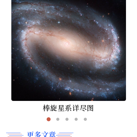
棒旋星系详尽图
更多文章