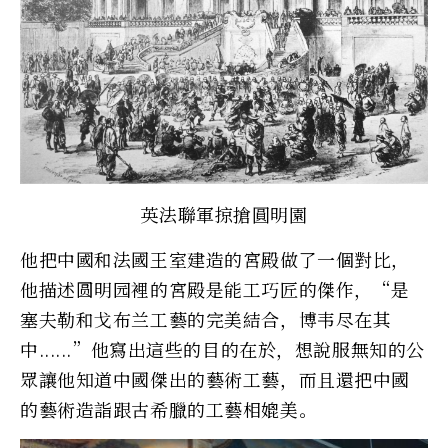
英法聯軍掠搶圓明園
他把中國和法國王室建造的宮殿做了一個對比，
他描述圆明园裡的宮殿是能工巧匠的傑作，“是
塞夫勒和戈布兰工藝的完美結合，博韦尽在其
中......”他寫出這些的目的在於，想說服無知的公
眾讓他知道中國傑出的藝術工藝，而且還把中國
的藝術造詣跟古希臘的工藝相媲美。