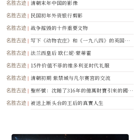
名胜古迹
清朝末年中国的影像
名胜古迹
民国初年外资银行剪影
名胜古迹
战争摧毁的十件重要文物
名胜古迹
写下《动物农庄》和《一九八四》的英国作
家乔治．欧威尔
名胜古迹
法兰西皇后 欧仁妮·蒙蒂霍
名胜古迹
15件价值不菲的维多利亚时代礼服
名胜古迹
清朝初期 紫禁城与凡尔赛宫的交流
名胜古迹
聖杯號：沈睡了316年的億萬財寶引來的國際
糾紛
名胜古迹
被送上断头台的王后的真實人生