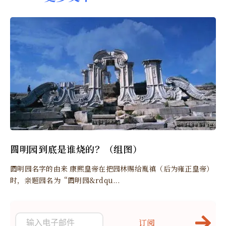
圆明园到底是谁烧的？（组图）
圆明园名字的由来 康熙皇帝在把园林赐给胤禛（后为雍正皇帝）
时，亲题园名为“圆明园&rdqu...
订阅