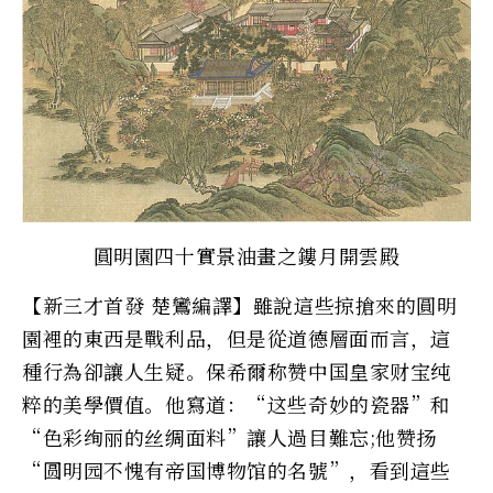
圓明園四十實景油畫之鏤月開雲殿
【新三才首發 楚鸞編譯】雖說這些掠搶來的圓明
園裡的東西是戰利品，但是從道德層面而言，這
種行為卻讓人生疑。保希爾称赞中国皇家财宝纯
粹的美學價值。他寫道：“这些奇妙的瓷器”和
“色彩绚丽的丝绸面料”讓人過目難忘;他赞扬
“圆明园不愧有帝国博物馆的名號”，看到這些