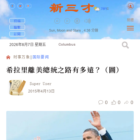
78
F
|
C
簡體
投稿
聯繫
Sun, Moon and Stars ,
4:38
分鐘
訂閱
2026年8月7日
星期五
Columbus
时事万象
国际要闻
希拉里離美總統之路有多遠？（圖）
Super User
2015年4月13日
0
0
0