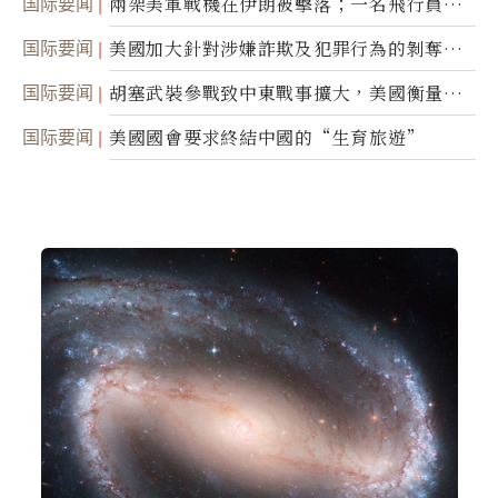
国际要闻
兩架美軍戰機在伊朗被擊落；一名飛行員失
蹤
国际要闻
美國加大針對涉嫌詐欺及犯罪行為的剝奪公
民權力度
国际要闻
胡塞武裝參戰致中東戰事擴大，美國衡量地
面入侵的可能性
国际要闻
美國國會要求終結中國的“生育旅遊”