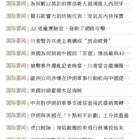
国际要闻
為何數以萬計的摩洛哥人越境進入西班牙休
達
国际要闻
鑽石影響力的終極代表：安託瓦內特珠寶
国际要闻
AI 逃離實驗室，發動了網路攻擊
国际要闻
川普警告共產主義構成“致命威脅”
国际要闻
美國為何制裁中國的「茶壺」煉油廠與40家
航運公司
国际要闻
槍擊事件擾亂記者晚宴，川普誓言繼續履行
職責
国际要闻
歐洲公司涉嫌在伊朗軍事行動前向中國提供
美軍基地的衛星影像
国际要闻
美國封鎖霍爾木茲海峽
国际要闻
中共對伊朗的軍事支援從直接武器銷售轉向
間接技術轉讓
国际要闻
伊朗與美國在「十點和平計劃」上分歧重重
国际要闻
虎口脫險：身陷敵腹的美飛行員獲救始末