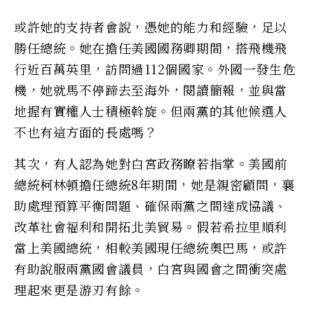
或許她的支持者會說，憑她的能力和經驗，足以
勝任總統。她在擔任美國國務卿期間，搭飛機飛
行近百萬英里，訪問過112個國家。外國一發生危
機，她就馬不停蹄去至海外，閱讀簡報，並與當
地握有實權人士積極斡旋。但兩黨的其他候選人
不也有這方面的長處嗎？
其次，有人認為她對白宮政務瞭若指掌。美國前
總統柯林頓擔任總統8年期間，她是親密顧問，襄
助處理預算平衡問題、確保兩黨之間達成協議、
改革社會福利和開拓北美貿易。假若希拉里順利
當上美國總統，相較美國現任總統奧巴馬，或許
有助說服兩黨國會議員，白宮與國會之間衝突處
理起來更是游刃有餘。