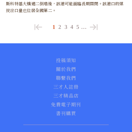
斯科特基大橋週二倒塌後，該港可能面臨長期關閉。該港口的煤
炭出口量也位居全國第二。
1
2
3
4
5
…
投稿須知
關於我們
聯繫我們
三才人註冊
三才精品店
免費電子期刊
書刊購買