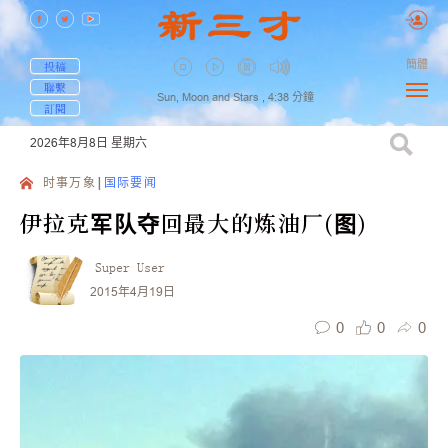
簡體
投稿
聯繫
Sun, Moon and Stars ,
4:38
分鐘
訂閱
2026年8月8日
星期六
时事万象
国际要闻
伊拉克军队夺回最大的炼油厂(图)
Super User
2015年4月19日
0
0
0