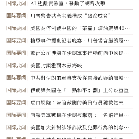
国际要闻
AI 逃離實驗室，發動了網路攻擊
国际要闻
川普警告共產主義構成“致命威脅”
国际要闻
美國為何制裁中國的「茶壺」煉油廠與40家
航運公司
国际要闻
槍擊事件擾亂記者晚宴，川普誓言繼續履行
職責
国际要闻
歐洲公司涉嫌在伊朗軍事行動前向中國提供
美軍基地的衛星影像
国际要闻
美國封鎖霍爾木茲海峽
国际要闻
中共對伊朗的軍事支援從直接武器銷售轉向
間接技術轉讓
国际要闻
伊朗與美國在「十點和平計劃」上分歧重重
国际要闻
虎口脫險：身陷敵腹的美飛行員獲救始末
国际要闻
兩架美軍戰機在伊朗被擊落；一名飛行員失
蹤
国际要闻
美國加大針對涉嫌詐欺及犯罪行為的剝奪公
民權力度