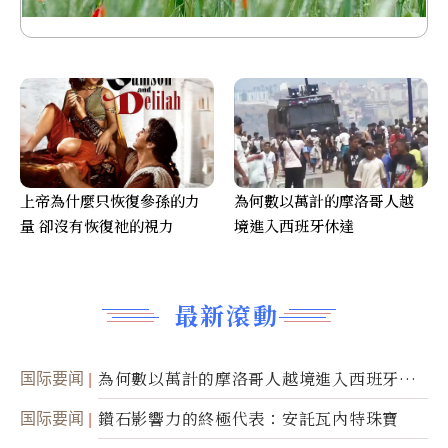
上帝為什麼只恢復參孫的力
為何數以萬計的摩洛哥人越
量 卻沒有恢復祂的視力
境進入西班牙休達
最新滾動
国际要闻
為何數以萬計的摩洛哥人越境進入西班牙休
達
国际要闻
鑽石影響力的終極代表：安託瓦內特珠寶