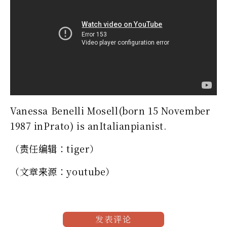
Vanessa Benelli Mosell(born 15 November
1987 inPrato) is anItalianpianist.
（责任编辑：tiger）
（文章来源：youtube）
发表评论