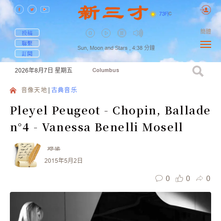
73
F
|
C
簡體
投稿
聯繫
Sun, Moon and Stars ,
4:38
分鐘
訂閱
2026年8月7日
星期五
Columbus
音像天地
古典音乐
Pleyel Peugeot - Chopin, Ballade
n°4 - Vanessa Benelli Mosell
邓梁
2015年5月2日
0
0
0