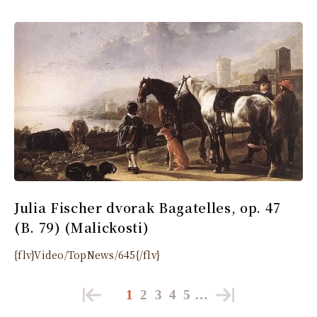
Julia Fischer dvorak Bagatelles, op. 47
(B. 79) (Malickosti)
{flv}Video/TopNews/645{/flv}
1
2
3
4
5
…