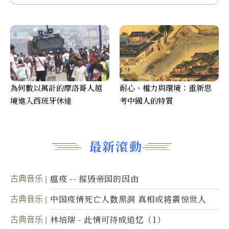
為何數以萬計的摩洛哥人越
耐心、權力與環境：重新思
境進入西班牙休達
考中國人的特質
最新滾動
古典音乐
瘟疫 -- 摧毁帝国的因由
古典音乐
中国疫情死亡人数黑洞 真相或将震惊世人
古典音乐
林培瑞 - 此情可待成追忆（1）