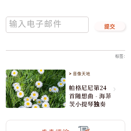
提交
标签
:
>
音像天地
帕格尼尼第24
首随想曲 - 海菲
茨小提琴独奏