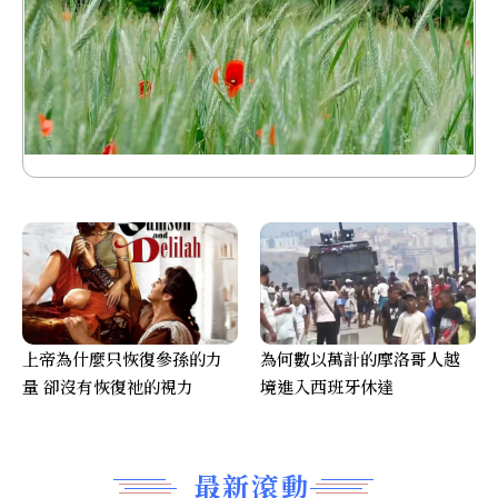
上帝為什麼只恢復參孫的力
為何數以萬計的摩洛哥人越
量 卻沒有恢復祂的視力
境進入西班牙休達
最新滾動