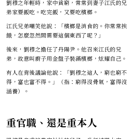
劉穆之年輕時，家中貧窮，常常到妻子江氏的兄
弟家要飯吃。吃完飯，又要吃檳榔。
江氏兄弟嘲笑他說：「檳榔是消食的。你常常挨
餓，怎麼忽然間需要這個東西了呢？」
後來，劉穆之擔任了丹陽尹。他召來江氏的兄
弟，故意叫廚子用金盤子裝滿檳榔，炫耀自己。
有人在背後議論他說：「劉穆之這人，窮也窮不
得，富也富不得。」（指：窮得沒骨氣，富得沒
涵養）。
重官職、還是重本人