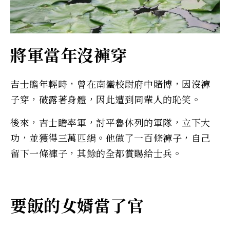
將軍當年沒褲穿
吉士瞻年輕時，曾在南蠻校尉府中賭博，因沒褲
子穿，破露著身體，因此遭到同輩人的恥笑。
後來，吉士瞻率軍，討平魯休列的軍隊，立下大
功，並獲得三萬匹絹。他做了一百條褲子，自己
留下一條褲子，其餘的全都賞賜給士兵。
要飯的女婿當了官