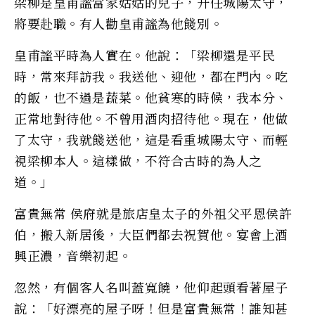
梁柳是皇甫謐當家姑姑的兒子，升任城陽太守，
將要赴職。有人勸皇甫謐為他餞別。
皇甫謐平時為人實在。他說：「梁柳還是平民
時，常來拜訪我。我送他、迎他，都在門內。吃
的飯，也不過是蔬菜。他貧寒的時候，我本分、
正常地對待他。不曾用酒肉招待他。現在，他做
了太守，我就餞送他，這是看重城陽太守、而輕
視梁柳本人。這樣做，不符合古時的為人之
道。」
富貴無常 侯府就是旅店皇太子的外祖父平恩侯許
伯，搬入新居後，大臣們都去祝賀他。宴會上酒
興正濃，音樂初起。
忽然，有個客人名叫蓋寬饒，他仰起頭看著屋子
說：「好漂亮的屋子呀！但是富貴無常！誰知甚