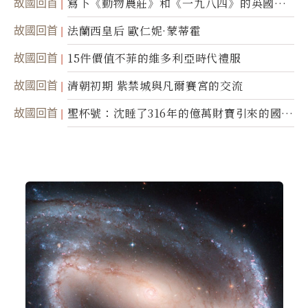
故國回首
寫下《動物農莊》和《一九八四》的英國作
家喬治．歐威爾
故國回首
法蘭西皇后 歐仁妮·蒙蒂霍
故國回首
15件價值不菲的維多利亞時代禮服
故國回首
清朝初期 紫禁城與凡爾賽宮的交流
故國回首
聖杯號：沈睡了316年的億萬財寶引來的國際
糾紛