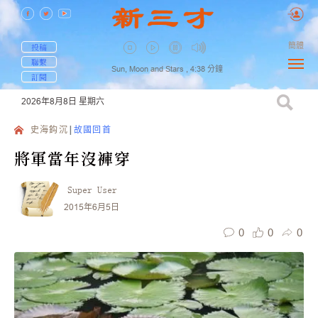
簡體
投稿
聯繫
Sun, Moon and Stars ,
4:38
分鐘
訂閱
2026年8月8日
星期六
史海鈎沉
故國回首
將軍當年沒褲穿
Super User
2015年6月5日
0
0
0