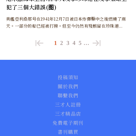
犯了三個大錯誤(图)
美艦亞利桑那号在1941年12月7日被日本炸彈擊中之後燃燒了兩
天。一部分的船已經被打撈。但至今仍然有殘骸留在珍珠港...
1
2
3
4
5
…
投稿須知
關於我們
聯繫我們
三才人註冊
三才精品店
免費電子期刊
書刊購買