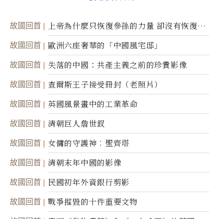
故國回首
上帝為什麼只恢復參孫的力量 卻沒有恢復祂
的視力
故國回首
歐洲六座奢華的「中國風宅邸」
故國回首
失落的中國：共產主義之前的珍貴影像
故國回首
查爾斯王子接受冊封（老照片）
故國回首
英國風景畫中的工業革命
故國回首
清朝巨人詹世釵
故國回首
女傭的守護神︰聖齊塔
故國回首
清朝末年中國的影像
故國回首
民國初年外資銀行剪影
故國回首
戰爭摧毀的十件重要文物