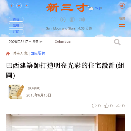
75
F
|
C
簡體
投稿
聯繫
Sun, Moon and Stars ,
4:38
分鐘
訂閱
2026年8月7日
星期五
Columbus
时事万象
国际要闻
巴西建築師打造明亮光彩的住宅設計(組
圖)
張均威
2015年6月15日
0
0
0