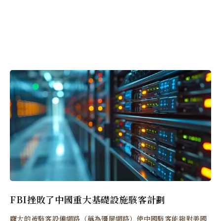
FBI挫敗了中國重大基礎設施駭客計劃
龐大的被駭客設備網路（稱為殭屍網路）使中國駭客能夠對美國