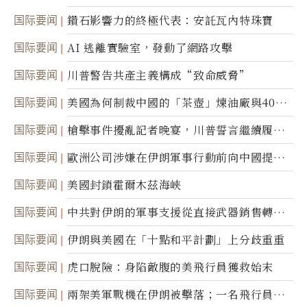
達
国际要闻
鑽石影響力的終極代表：安託瓦內特珠寶
国际要闻
AI 逃離實驗室，發動了網路攻擊
国际要闻
川普警告共產主義構成“致命威脅”
国际要闻
美國為何制裁中國的「茶壺」煉油廠與40家
航運公司
国际要闻
槍擊事件擾亂記者晚宴，川普誓言繼續履行
職責
国际要闻
歐洲公司涉嫌在伊朗軍事行動前向中國提供
美軍基地的衛星影像
国际要闻
美國封鎖霍爾木茲海峽
国际要闻
中共對伊朗的軍事支援從直接武器銷售轉向
間接技術轉讓
国际要闻
伊朗與美國在「十點和平計劃」上分歧重重
国际要闻
虎口脫險：身陷敵腹的美飛行員獲救始末
国际要闻
兩架美軍戰機在伊朗被擊落；一名飛行員失