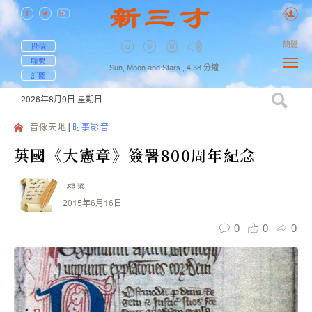
簡體
投稿
聯繫
Sun, Moon and Stars ,
4:38
分鐘
訂閱
2026年8月9日
星期日
音像天地
时事影音
英國《大憲章》簽署800周年紀念
邓梁
2015年6月16日
0
0
0