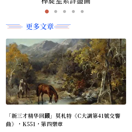
棒旋星系詳盡圖
更多文章
「新三才精华回顾」莫札特《C大調第41號交響
曲》，K551，第四樂章