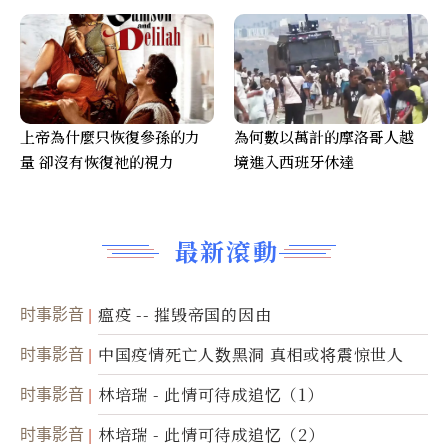
上帝為什麼只恢復參孫的力
為何數以萬計的摩洛哥人越
量 卻沒有恢復祂的視力
境進入西班牙休達
最新滾動
时事影音
瘟疫 -- 摧毁帝国的因由
时事影音
中国疫情死亡人数黑洞 真相或将震惊世人
时事影音
林培瑞 - 此情可待成追忆（1）
时事影音
林培瑞 - 此情可待成追忆（2）