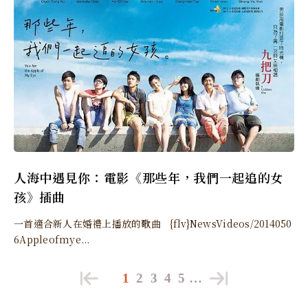
人海中遇見你：電影《那些年，我們一起追的女
孩》插曲
一首適合新人在婚禮上播放的歌曲 {flv}NewsVideos/2014050
6Appleofmye...
1
2
3
4
5
…