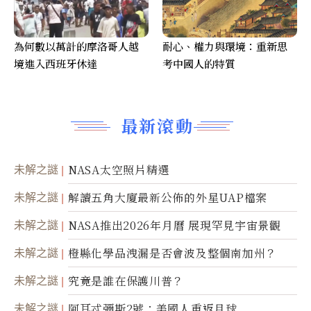
為何數以萬計的摩洛哥人越
耐心、權力與環境：重新思
境進入西班牙休達
考中國人的特質
最新滾動
未解之謎
NASA太空照片精選
未解之謎
解讀五角大廈最新公佈的外星UAP檔案
未解之謎
NASA推出2026年月曆 展現罕見宇宙景觀
未解之謎
橙縣化學品洩漏是否會波及整個南加州？
未解之謎
究竟是誰在保護川普？
未解之謎
阿耳忒彌斯2號：美國人重返月球