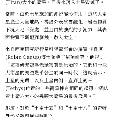
(Titan)大小的衛星，但後來落入土星毀滅了。
當時，由於土星施加的潮汐變形作用，這些大衛
星產生大量地熱，導致外表冰雪融化，岩石物質
下沉入地下深處。並且由於強烈的引潮力，其表
面物質不斷遭到剝蝕，散入太空。
來自西南研究所行星科學董事會的羅賓·卡耐普
(Robin Canup)博士領導了這項研究，他說：
“這項研究認為光環物質是原始的，它們和一些
大衛星的毀滅幾乎發生於同一時代。這就暗示，
土星的光環，以及土星內側，直到土衛三
(Tethys)位置的一些衛星擁有相同的起源，標誌
着土衛六大小的幾顆大衛星的最後歲月。”
那麼，對於“土衛十五”和“土衛十八”的奇特
外形又該如何理解呢？