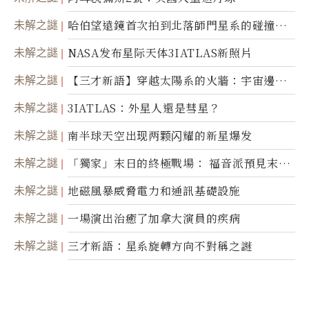
未解之謎
哈伯望遠鏡首次拍到北落師門星系的碰撞與
爆炸
未解之謎
NASA发布星际天体3IATLAS新照片
未解之謎
【三才新語】穿越太陽系的火牆：宇宙邊界
新啟示
未解之謎
3IATLAS：外星人還是彗星？
未解之謎
南半球天空出现两颗闪耀的新星爆发
未解之謎
「獨家」末日的終極戰場： 福音派預見末
世；希臘僧侶預言以色列的攻擊
未解之謎
地磁風暴威脅電力和通訊基礎設施
未解之謎
一場演出治癒了加拿大演員的疾病
未解之謎
三才新語：星系旋轉方向不對稱之謎