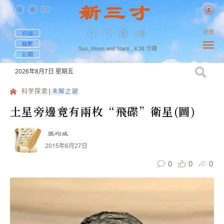
簡體
投稿
聯繫
Sun, Moon and Stars ,
4:38
分鐘
訂閱
2026年8月7日
星期五
科学探索
未解之謎
土星旁邊竟有兩枚“飛碟”衛星(圖)
張均威
2015年6月27日
0
0
0