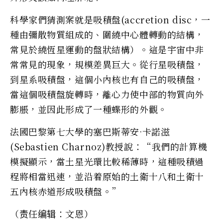
科學家們猜測案就是吸積盤(accretion disc，一
種由彌散物質組成的、圍繞中心體轉動的結構，
常見於繞恆星運動的盤狀結構）。這是宇宙中非
常常見的現象，規模差異巨大。從行星吸積盤，
到星系吸積盤，這個小內核也有自己的吸積盤，
當這個吸積盤旋轉時，離心力使中部的物質向外
膨脹，並因此形成了一種蝶形的外觀。
法國巴黎第七大學的塞巴斯蒂安·卡諾滋
(Sebastien Charnoz)教授說：“我們的計算機
模擬顯示，當土星光環比較稀薄時，這種吸積過
程將相當迅速，並沿着原始的土衛十八和土衛十
五內核赤道形成吸積盤。”
（责任编辑：文恩）