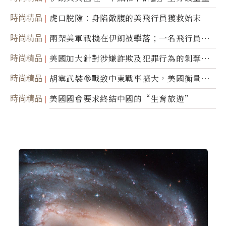
時尚精品
虎口脫險：身陷敵腹的美飛行員獲救始末
時尚精品
兩架美軍戰機在伊朗被擊落；一名飛行員失
蹤
時尚精品
美國加大針對涉嫌詐欺及犯罪行為的剝奪公
民權力度
時尚精品
胡塞武裝參戰致中東戰事擴大，美國衡量地
面入侵的可能性
時尚精品
美國國會要求終結中國的“生育旅遊”