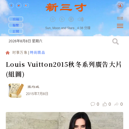
簡體
投稿
聯繫
Sun, Moon and Stars ,
4:38
分鐘
訂閱
2026年8月8日
星期六
时事万象
時尚精品
Louis Vuitton2015秋冬系列廣告大片
(組圖)
張均威
2015年7月8日
0
0
0