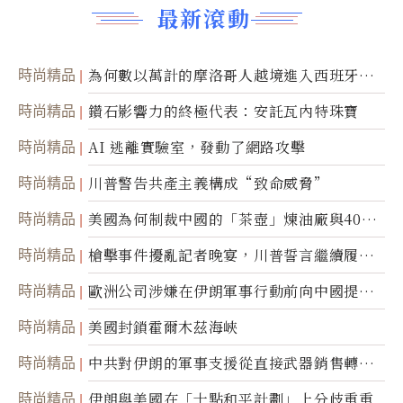
最新滾動
時尚精品
為何數以萬計的摩洛哥人越境進入西班牙休
達
時尚精品
鑽石影響力的終極代表：安託瓦內特珠寶
時尚精品
AI 逃離實驗室，發動了網路攻擊
時尚精品
川普警告共產主義構成“致命威脅”
時尚精品
美國為何制裁中國的「茶壺」煉油廠與40家
航運公司
時尚精品
槍擊事件擾亂記者晚宴，川普誓言繼續履行
職責
時尚精品
歐洲公司涉嫌在伊朗軍事行動前向中國提供
美軍基地的衛星影像
時尚精品
美國封鎖霍爾木茲海峽
時尚精品
中共對伊朗的軍事支援從直接武器銷售轉向
間接技術轉讓
時尚精品
伊朗與美國在「十點和平計劃」上分歧重重