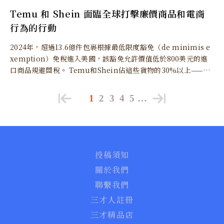
Temu 和 Shein 面臨全球打擊廉價商品和電商
行為的行動
2024年，超過13.6億件包裹根據最低限度豁免（de minimis e
xemption）免稅進入美國，該豁免允許價值低於800美元的進
口商品規避關稅。 Temu和Shein佔這些貨物的30%以上——約
4億件包裹——價值估計為460億美元。
1
2
3
4
5
…
投稿須知
關於我們
聯繫我們
三才人註冊
三才精品店