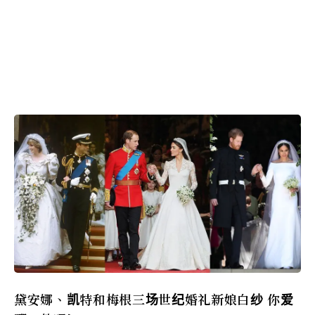
黛安娜、凯特和梅根三场世纪婚礼新娘白纱 你爱