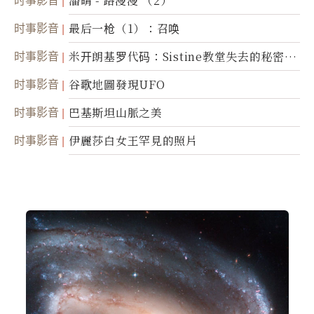
时事影音
潘晴 - 路漫漫 （2）
时事影音
最后一枪（1）：召唤
时事影音
米开朗基罗代码：Sistine教堂失去的秘密
(图)
时事影音
谷歌地圖發現UFO
时事影音
巴基斯坦山脈之美
时事影音
伊麗莎白女王罕見的照片