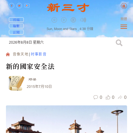
簡體
投稿
聯繫
Sun, Moon and Stars ,
4:38
分鐘
訂閱
2026年8月8日
星期六
音像天地
时事影音
新的國家安全法
邓梁
2015年7月10日
0
0
0