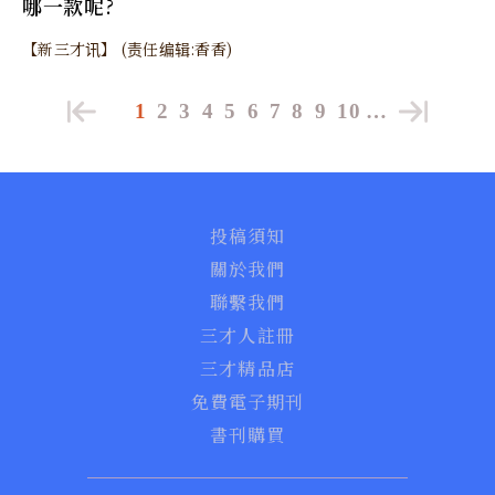
哪一款呢?
【新三才讯】 (责任编辑:香香)
1
2
3
4
5
6
7
8
9
10
…
投稿須知
關於我們
聯繫我們
三才人註冊
三才精品店
免費電子期刊
書刊購買