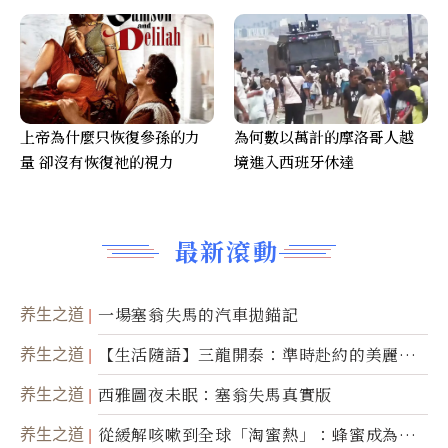
上帝為什麼只恢復參孫的力
為何數以萬計的摩洛哥人越
量 卻沒有恢復祂的視力
境進入西班牙休達
最新滾動
养生之道
一場塞翁失馬的汽車拋錨記
养生之道
【生活隨語】三龍開泰：準時赴約的美麗震
撼
养生之道
西雅圖夜未眠：塞翁失馬真實版
养生之道
從緩解咳嗽到全球「淘蜜熱」：蜂蜜成為健