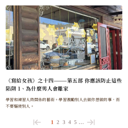
《寫給女孩》之十四———第五部 你應該防止這些
陷阱 1、為什麼男人會離家
學習和練習人際關係的藝術。學習激勵別人去做你想做的事，而
不要驅使別人。
1
2
3
4
5
…