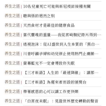
康產業前沿商品
养生之道
10名兒童死亡可能與新冠疫苗接種有關
养生之道
聰與悟的迥然之別
养生之道
天然食材才是最佳的健康食品
养生之道
當代靈魂的重量——我從宮崎駿紀錄片得到的
省思
养生之道
透視泡沫：從AI盛世到人生本質的「黑白一
瞬」
养生之道
川普呼籲孕婦和幼兒停止使用熱門止痛藥泰
諾
养生之道
螢幕藍光不一定會導致你失眠
养生之道
【三才新語】人生的「最速降線」：讓那道
光，帶你滑向自己
养生之道
【三才新語】為遲來者而設的頒獎台
养生之道
帶著感恩的心可以讓工作更快樂
养生之道
「白宮夜未眠」：見證世界歷史轉動的聲音