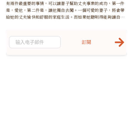
有兩件最重要的事情，可以讓妻子幫助丈夫事業的成功，第一件
是，愛他，第二件是，讓他獨自去闖。一個可愛的妻子，將會帶
給她的丈夫愉快和舒服的家庭生活。而如果她聰明得能夠讓自己
的丈夫不受干擾地處理業務，他的丈夫就一定能發揮出全部的能
力而獲得成功了，至少訓練也會使他有成就。
訂閱