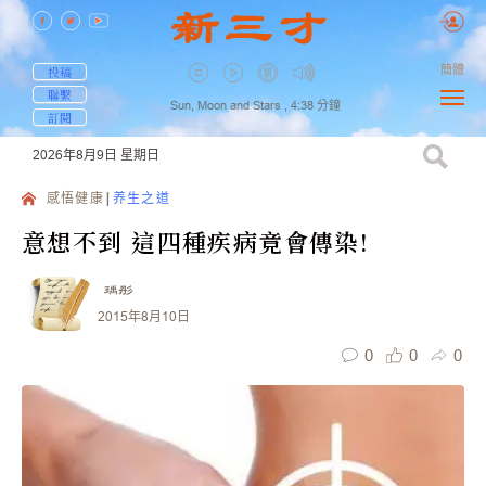
簡體
投稿
聯繫
Sun, Moon and Stars ,
4:38
分鐘
訂閱
2026年8月9日
星期日
感悟健康
养生之道
意想不到 這四種疾病竟會傳染!
瑀彤
2015年8月10日
0
0
0