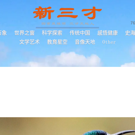
7
万象
世界之窗
科学探索
传统中国
感悟健康
史
文学艺术
教育星空
音像天地
Other