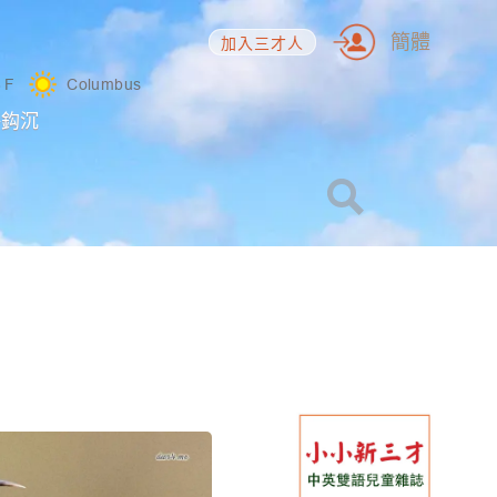
簡體
加入三才人
6
F
Columbus
海鈎沉