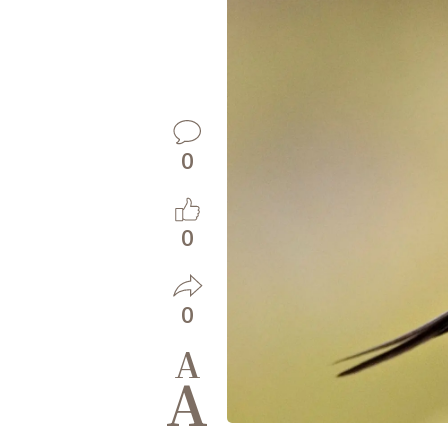
0
0
0
A
A