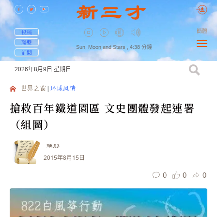
簡體
投稿
聯繫
Sun, Moon and Stars ,
4:38
分鐘
訂閱
2026年8月9日
星期日
世界之窗
环球风情
搶救百年鐵道園區 文史團體發起連署
（組圖）
瑀彤
2015年8月15日
0
0
0