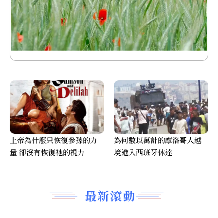
上帝為什麼只恢復參孫的力
為何數以萬計的摩洛哥人越
量 卻沒有恢復祂的視力
境進入西班牙休達
最新滾動