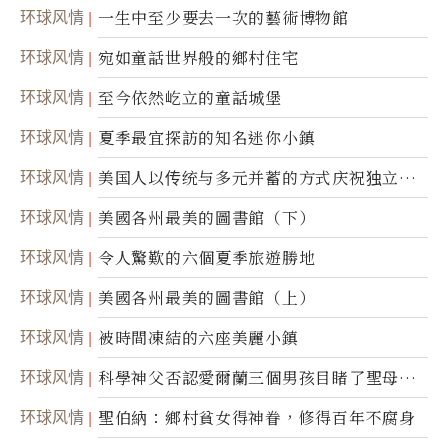
环球风情
一生中至少要去一次的藝術博物館
环球风情
宛如童話世界般的鄉村住宅
环球风情
至今依然屹立的童話城堡
环球风情
夏季最宜探訪的知名迷你小鎮
环球风情
美国人以传统与多元并蓄的方式庆祝独立日2
50周年
环球风情
美國各州最美的圖書館（下）
环球风情
令人驚歎的六個夏季旅遊勝地
环球风情
美國各州最美的圖書館（上）
环球风情
被時間凍結的六座美麗小鎮
环球风情
科學神父否認愛爾蘭三個男孩目睹了聖母顯
靈
环球风情
聖伯納：鄉村貧女得神眷，修得百年不腐身