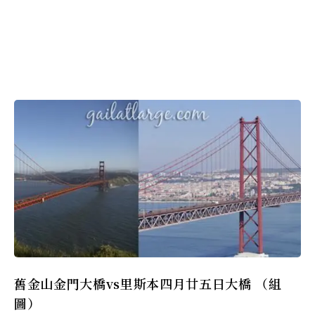
舊金山金門大橋vs里斯本四月廿五日大橋 （組
圖）