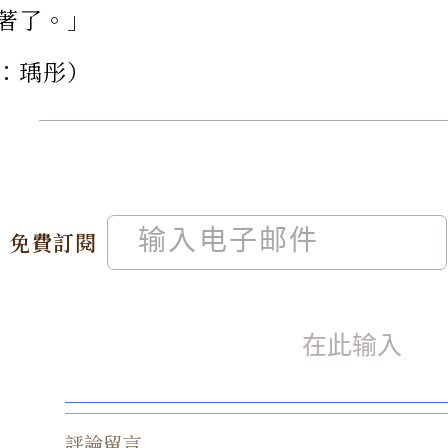
著了。」
：瑀彤）
免費訂閱
評論留言