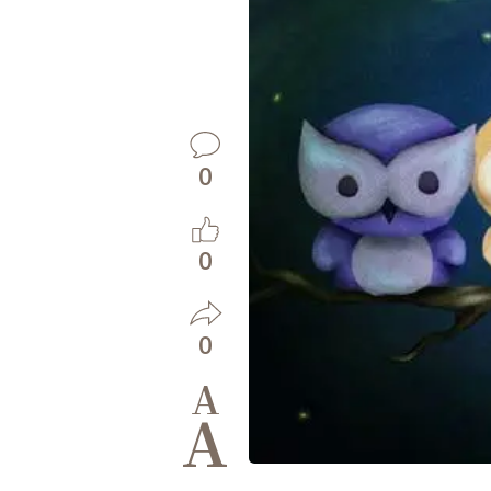
0
0
0
A
A