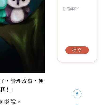
提交
子，管理政事，便
啊！」
回答說。