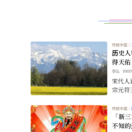
传统中国
｜
历史人
得天佑
張弘
202
宋代人
宗元符三
士，授
管社会
传统中国
｜
巡查，他
「新三
不知的