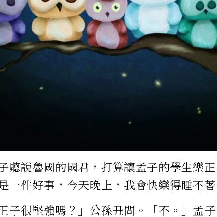
子聽說魯國的國君，打算讓孟子的學生樂正
是一件好事，今天晚上，我會快樂得睡不著
正子很堅強嗎？」公孫丑問。「不。」孟子