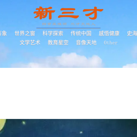
万象
世界之窗
科学探索
传统中国
感悟健康
史
文学艺术
教育星空
音像天地
Other