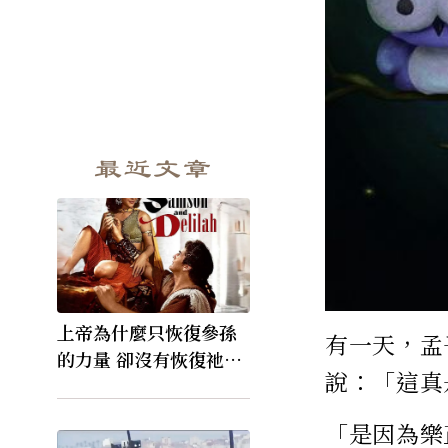
最近文章
上帝為什麼只恢復參孫
有一天，孟
的力量 卻沒有恢復祂的
說：「這真
視力
「是因為樂