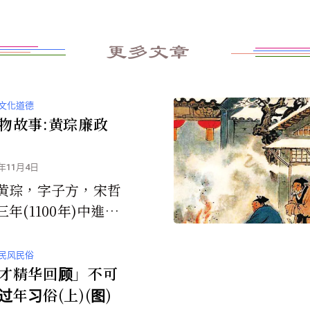
更多文章
文化道德
物故事:黄琮廉政
2年11月4日
黄琮，字子方，宋哲
年(1100年)中進
长溪县县尉，县尉主
治安。每次派员下乡
民风民俗
总是预先...
才精华回顾」不可
过年习俗(上)(图)