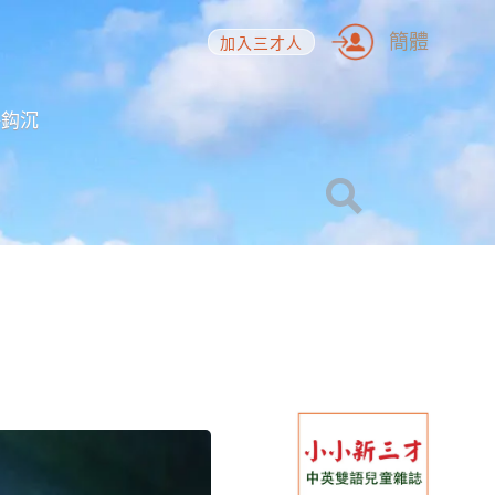
簡體
加入三才人
海鈎沉