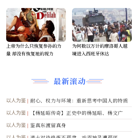
上帝为什么只恢复参孙的力
为何数以万计的摩洛哥人越
量 却没有恢复祂的视力
境进入西班牙休达
最新滚动
以人为鉴
耐心、权力与环境：重新思考中国人的特质
以人为鉴
【杨延昭传奇】正史中的杨延昭、杨文广
以人为鉴
鉴真东渡留真身
以人为鉴
道士对待修炼不严肃，戏弄神灵遭严惩