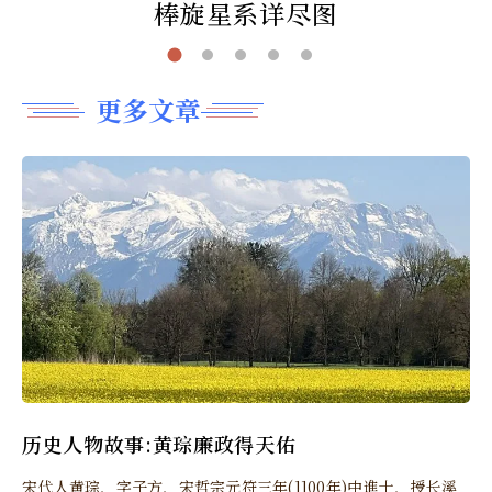
棒旋星系详尽图
更多文章
历史人物故事:黄琮廉政得天佑
宋代人黄琮，字子方，宋哲宗元符三年(1100年)中進士，授长溪