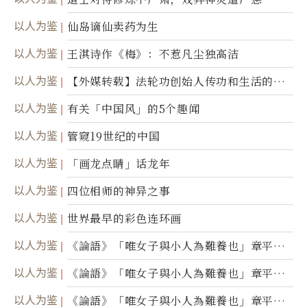
以人为鉴
仙岛谪仙卖药为生
以人为鉴
王淇诗作《梅》：不惹凡尘独高洁
以人为鉴
【外媒转载】法轮功创始人传功和生活的故
事
以人为鉴
有关「中国风」的5个趣闻
以人为鉴
管窥19世纪的中国
以人为鉴
「画龙点睛」话龙年
以人为鉴
四位相师的神异之事
以人为鉴
世界最早的彩色连环画
以人为鉴
《論語》「唯女子與小人為難養也」章平議
（三）
以人为鉴
《論語》「唯女子與小人為難養也」章平議
（二）
以人为鉴
《論語》「唯女子與小人為難養也」章平議