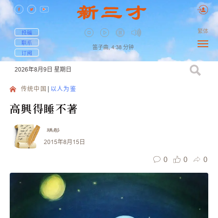
繁体
投稿
联系
笛子曲,
4:38
分钟
订阅
2026年8月9日
星期日
传统中国
以人为鉴
高興得睡不著
瑀彤
2015年8月15日
0
0
0