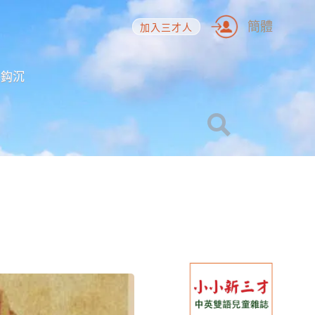
簡體
加入三才人
海鈎沉