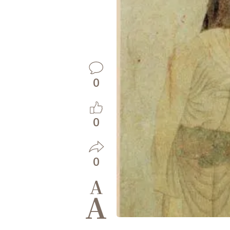
0
0
0
A
A