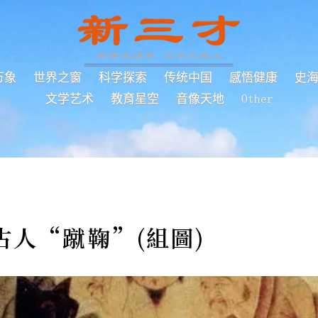
万象
世界之窗
科学探索
传统中国
感悟健康
史
文学艺术
教育星空
音像天地
Other
古人“蹴鞠”(組圖)