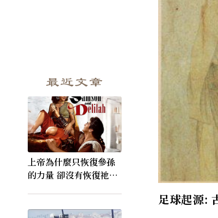
最近文章
上帝為什麼只恢復參孫
的力量 卻沒有恢復祂的
視力
足球起源: 