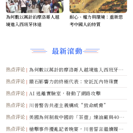
為何數以萬計的摩洛哥人越
耐心、權力與環境：重新思
境進入西班牙休達
考中國人的特質
最新滾動
热点评论
為何數以萬計的摩洛哥人越境進入西班牙休
達
热点评论
鑽石影響力的終極代表：安託瓦內特珠寶
热点评论
AI 逃離實驗室，發動了網路攻擊
热点评论
川普警告共產主義構成“致命威脅”
热点评论
美國為何制裁中國的「茶壺」煉油廠與40家
航運公司
热点评论
槍擊事件擾亂記者晚宴，川普誓言繼續履行