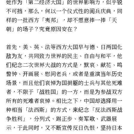
她作为「第二经济大国」的世界影响力，似乎锐
不可挡，那么，何以一个仪式性的阅兵庆典，同
样的一批西方「夷邦」，却不愿意捧一捧「天
朝」的场子？究竟原因安在？
首先，美、英、法等西方大国早与德、日两国化
敌为友，共同致力世界的民主、自由与和平，他
们纪念二次世界大战的方式是，默哀、献花、鸣
警钟、开画展、慰问老兵，或者是重演当年历史
场景，而且他们哀悼为国捐躯的士兵与其他死难
者，不限于「战胜国」的一方，而是为参战双方
所有的死难者哀悼。相比之下，中国却选择用一
种相当「法西斯」的方式，来纪念「反法西斯战
争胜利」，分列式、踢正步、奏军歌、武器展
示，于此同时，又不断宣传反日仇恨，坚持日本