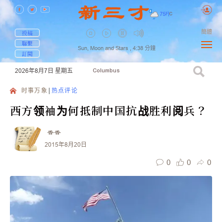
75
F
|
C
簡體
投稿
聯繫
Sun, Moon and Stars ,
4:38
分鐘
訂閱
2026年8月7日
星期五
Columbus
时事万象
热点评论
西方领袖为何抵制中国抗战胜利阅兵？
香香
2015年8月20日
0
0
0