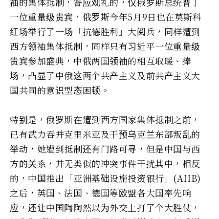
袖的集体抵制，答应观礼的，仅俄罗斯总统普丁
一位重量级贵宾，俄罗斯今年5月9日也在莫斯科
红场举行了一场「抗德胜利」大阅兵，同样遭到
西方领袖集体抵制，同样只有习近平一位重量级
贵宾参加盛典，中俄两国领袖的相互取暖、捧
场，凸显了中俄这两个共产主义及前共产主义大
国共同的意识型态困顿。
特别是，俄罗斯在遭到西方国家集体抵制之前，
已有武力吞并克里米亚及干预乌克兰东部叛乱的
举动，她遭到抵制还有门路可寻，但是中国与西
方的关系，并无类似的冲突事件干扰其中，相反
的，中国推出「亚洲基础设施投资银行」(AIIB)
之后，英国、法国、德国等欧盟各大国率先响
应，还让中国陶陶然以为外交上打了个大胜仗，