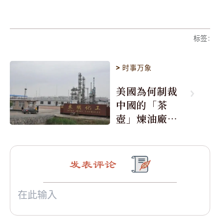
标签
:
>
时事万象
美國為何制裁
中國的「茶
壺」煉油廠與4
0家航運公司
发表评论