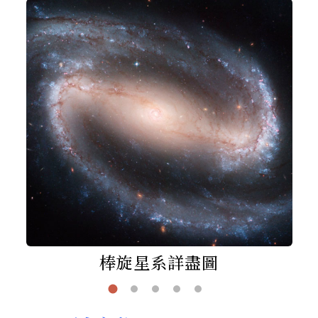
棒旋星系詳盡圖