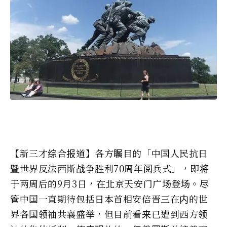
【新三才综合报道】各方瞩目的「中国人民抗日
暨世界反法西斯战争胜利70周年阅兵式」，即将
于两周后的9月3日，在北京天安门广场登场。尽
管中国一直期待包括日本首相安倍晋三在内的世
界各国领袖共襄盛举，但目前看来已遭到西方领