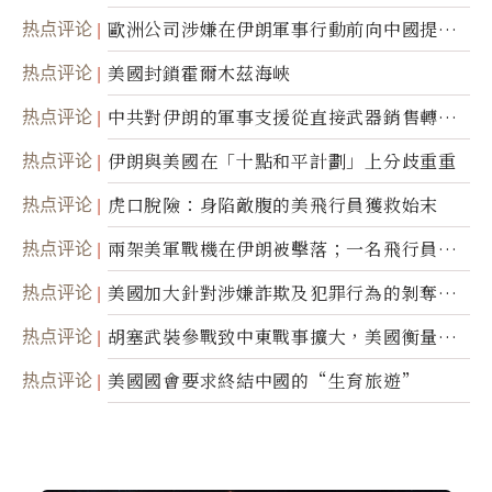
職責
热点评论
歐洲公司涉嫌在伊朗軍事行動前向中國提供
美軍基地的衛星影像
热点评论
美國封鎖霍爾木茲海峽
热点评论
中共對伊朗的軍事支援從直接武器銷售轉向
間接技術轉讓
热点评论
伊朗與美國在「十點和平計劃」上分歧重重
热点评论
虎口脫險：身陷敵腹的美飛行員獲救始末
热点评论
兩架美軍戰機在伊朗被擊落；一名飛行員失
蹤
热点评论
美國加大針對涉嫌詐欺及犯罪行為的剝奪公
民權力度
热点评论
胡塞武裝參戰致中東戰事擴大，美國衡量地
面入侵的可能性
热点评论
美國國會要求終結中國的“生育旅遊”