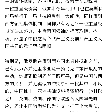
袖的集体抵制，答应观礼的，仅俄罗斯总统普丁
一位重量级贵宾，俄罗斯今年5月9日也在莫斯科
红场举行了一场「抗德胜利」大阅兵，同样遭到
西方领袖集体抵制，同样只有习近平一位重量级
贵宾参加盛典，中俄两国领袖的相互取暖、捧
场，凸显了中俄这两个共产主义及前共产主义大
国共同的意识型态困顿。
特别是，俄罗斯在遭到西方国家集体抵制之前，
已有武力吞并克里米亚及干预乌克兰东部叛乱的
举动，她遭到抵制还有门路可寻，但是中国与西
方的关系，并无类似的冲突事件干扰其中，相反
的，中国推出「亚洲基础设施投资银行」(AIIB)
之后，英国、法国、德国等欧盟各大国率先响
应，还让中国陶陶然以为外交上打了个大胜仗，