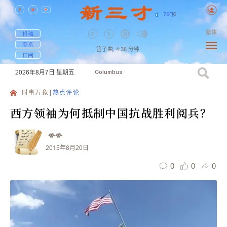
76
F
|
C
繁体
投稿
联系
笛子曲,
4:38
分钟
订阅
2026年8月7日
星期五
Columbus
时事万象
热点评论
西方领袖为何抵制中国抗战胜利阅兵？
香香
2015年8月20日
0
0
0