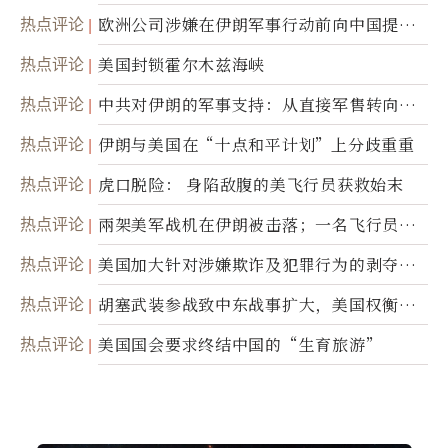
职责
热点评论
欧洲公司涉嫌在伊朗军事行动前向中国提供
美军基地的卫星图像
热点评论
美国封锁霍尔木兹海峡
热点评论
中共对伊朗的军事支持：从直接军售转向间
接技术转让
热点评论
伊朗与美国在“十点和平计划”上分歧重重
热点评论
虎口脱险： 身陷敌腹的美飞行员获救始末
热点评论
兩架美军战机在伊朗被击落；一名飞行员失
踪
热点评论
美国加大针对涉嫌欺诈及犯罪行为的剥夺公
民权力度
热点评论
胡塞武装参战致中东战事扩大，美国权衡地
面入侵的可能性
热点评论
美国国会要求终结中国的“生育旅游”