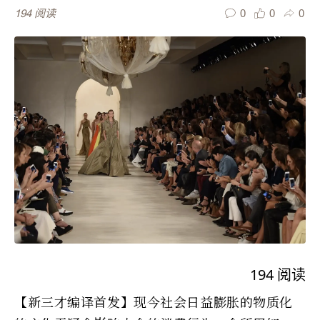
0
0
0
194
阅读
194
阅读
【新三才编译首发】现今社会日益膨胀的物质化