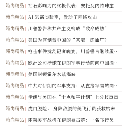
达
時尚精品
钻石影响力的终极代表：安托瓦内特珠宝
時尚精品
AI 逃离实验室，发动了网络攻击
時尚精品
川普警告称共产主义构成“致命威胁”
時尚精品
美国为何制裁中国的“茶壶”炼油厂？
時尚精品
枪击事件扰乱记者晚宴，川普誓言继续履行
职责
時尚精品
欧洲公司涉嫌在伊朗军事行动前向中国提供
美军基地的卫星图像
時尚精品
美国封锁霍尔木兹海峡
時尚精品
中共对伊朗的军事支持：从直接军售转向间
接技术转让
時尚精品
伊朗与美国在“十点和平计划”上分歧重重
時尚精品
虎口脱险： 身陷敌腹的美飞行员获救始末
時尚精品
兩架美军战机在伊朗被击落；一名飞行员失
踪