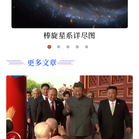
棒旋星系详尽图
更多文章