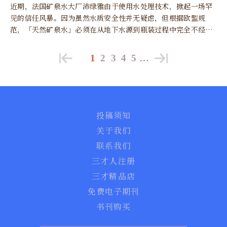
近期，法国矿泉水大厂沛绿雅由于使用水处理技术，掀起一场罕
见的信任风暴。因为虽然水质安全性并无疑虑，但根据欧盟规
范，「天然矿泉水」必须在从地下水源到瓶装过程中完全不经改
变，任何过滤处理都会动摇其「天然」标籤的合法性与品牌价
值。
1
2
3
4
5
…
投稿须知
关于我们
联系我们
三才人注册
三才精品店
免费电子期刊
书刊购买