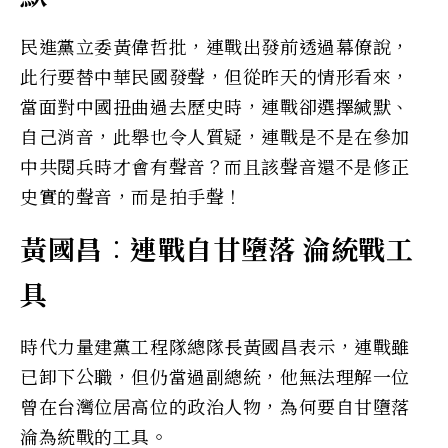
民進黨立委黃偉哲批，連戰出發前透過幕僚說，
此行要替中華民國發聲，但從昨天的情形看來，
當面對中國扭曲過去歷史時，連戰卻選擇緘默、
自己消音，此舉也令人質疑，連戰是不是在參加
中共閱兵時才會有聲音？而且該聲音還不是修正
史實的聲音，而是拍手聲！
黃國昌︰連戰自甘墮落 淪統戰工
具
時代力量建黨工程隊總隊長黃國昌表示，連戰雖
已卸下公職，但仍當過副總統，他無法理解一位
曾在台灣位居高位的政治人物，為何要自甘墮落
淪為統戰的工具。