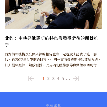
北約：中共是俄羅斯維持烏俄戰爭背後的關鍵推
手
西方情報機構及公開來源的報告也在一定程度上證實了這一評
估。自2022年入侵開始以來，中國一直向俄羅斯提供導航系統、
無人機零組件、熱感測器，以及硝化纖維素等與彈藥相關的材
料。
1
2
3
4
5
…
投稿須知