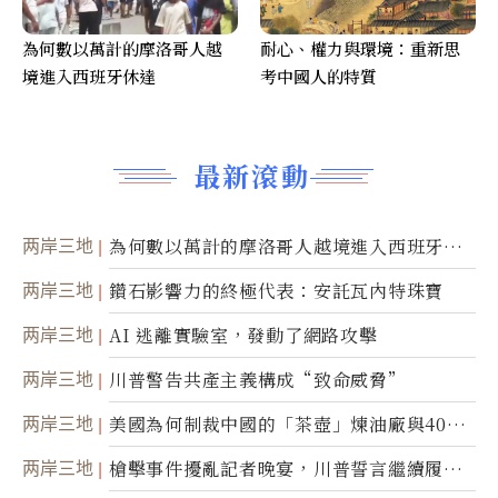
為何數以萬計的摩洛哥人越
耐心、權力與環境：重新思
境進入西班牙休達
考中國人的特質
最新滾動
两岸三地
為何數以萬計的摩洛哥人越境進入西班牙休
達
两岸三地
鑽石影響力的終極代表：安託瓦內特珠寶
两岸三地
AI 逃離實驗室，發動了網路攻擊
两岸三地
川普警告共產主義構成“致命威脅”
两岸三地
美國為何制裁中國的「茶壺」煉油廠與40家
航運公司
两岸三地
槍擊事件擾亂記者晚宴，川普誓言繼續履行