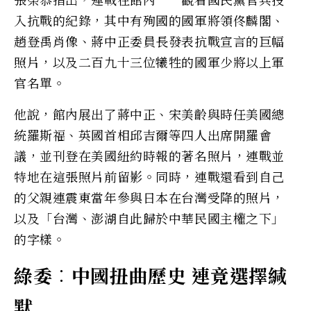
入抗戰的紀錄，其中有殉國的國軍將領佟麟閣、
趙登禹肖像、蔣中正委員長發表抗戰宣言的巨幅
照片，以及二百九十三位犧牲的國軍少將以上軍
官名單。
他說，館內展出了蔣中正、宋美齡與時任美國總
統羅斯福、英國首相邱吉爾等四人出席開羅會
議，並刊登在美國紐約時報的著名照片，連戰並
特地在這張照片前留影。同時，連戰還看到自己
的父親連震東當年參與日本在台灣受降的照片，
以及「台灣、澎湖自此歸於中華民國主權之下」
的字樣。
綠委︰中國扭曲歷史 連竟選擇緘
默