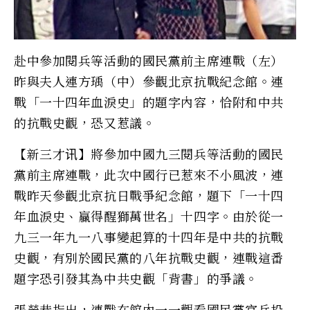
赴中參加閱兵等活動的國民黨前主席連戰（左）
昨與夫人連方瑀（中）參觀北京抗戰紀念館。連
戰「一十四年血淚史」的題字內容，恰附和中共
的抗戰史觀，恐又惹議。
【新三才讯】將參加中國九三閱兵等活動的國民
黨前主席連戰，此次中國行已惹來不小風波，連
戰昨天參觀北京抗日戰爭紀念館，題下「一十四
年血淚史、贏得醒獅萬世名」十四字。由於從一
九三一年九一八事變起算的十四年是中共的抗戰
史觀，有別於國民黨的八年抗戰史觀，連戰這番
題字恐引發其為中共史觀「背書」的爭議。
張榮恭指出，連戰在館內一一觀看國民黨官兵投