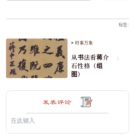
标签
:
>
时事万象
从书法看蒋介
石性格（组
图）
发表评论