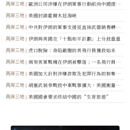
職責
两岸三地
歐洲公司涉嫌在伊朗軍事行動前向中國提供
美軍基地的衛星影像
两岸三地
美國封鎖霍爾木茲海峽
两岸三地
中共對伊朗的軍事支援從直接武器銷售轉向
間接技術轉讓
两岸三地
伊朗與美國在「十點和平計劃」上分歧重重
两岸三地
虎口脫險：身陷敵腹的美飛行員獲救始末
两岸三地
兩架美軍戰機在伊朗被擊落；一名飛行員失
蹤
两岸三地
美國加大針對涉嫌詐欺及犯罪行為的剝奪公
民權力度
两岸三地
胡塞武裝參戰致中東戰事擴大，美國衡量地
面入侵的可能性
两岸三地
美國國會要求終結中國的“生育旅遊”