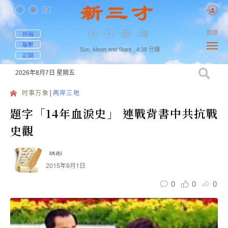
簡體
投稿
聯繫
Sun, Moon and Stars ,
4:38
分鐘
訂閱
2026年8月7日
星期五
时事万象
两岸三地
題字「14年血淚史」 連戰背書中共抗戰
史觀
瑀彤
2015年9月1日
0
0
0