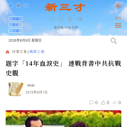
繁体
投稿
联系
笛子曲,
4:38
分钟
订阅
2026年8月9日
星期日
时事万象
两岸三地
題字「14年血淚史」 連戰背書中共抗戰
史觀
瑀彤
2015年9月1日
0
0
0