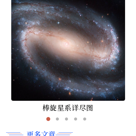
棒旋星系详尽图
更多文章