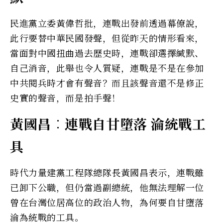
民進黨立委黃偉哲批，連戰出發前透過幕僚說，
此行要替中華民國發聲，但從昨天的情形看來，
當面對中國扭曲過去歷史時，連戰卻選擇緘默、
自己消音，此舉也令人質疑，連戰是不是在參加
中共閱兵時才會有聲音？而且該聲音還不是修正
史實的聲音，而是拍手聲！
黃國昌︰連戰自甘墮落 淪統戰工
具
時代力量建黨工程隊總隊長黃國昌表示，連戰雖
已卸下公職，但仍當過副總統，他無法理解一位
曾在台灣位居高位的政治人物，為何要自甘墮落
淪為統戰的工具。