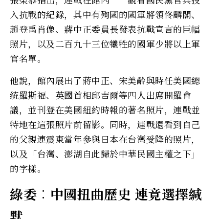
入抗戰的紀錄，其中有殉國的國軍將領佟麟閣、
趙登禹肖像、蔣中正委員長發表抗戰宣言的巨幅
照片，以及二百九十三位犧牲的國軍少將以上軍
官名單。
他說，館內展出了蔣中正、宋美齡與時任美國總
統羅斯福、英國首相邱吉爾等四人出席開羅會
議，並刊登在美國紐約時報的著名照片，連戰並
特地在這張照片前留影。同時，連戰還看到自己
的父親連震東當年參與日本在台灣受降的照片，
以及「台灣、澎湖自此歸於中華民國主權之下」
的字樣。
綠委︰中國扭曲歷史 連竟選擇緘
默