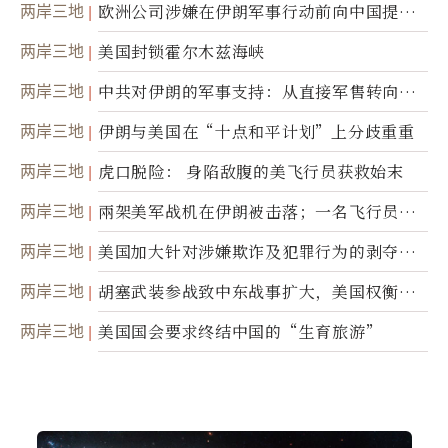
两岸三地
欧洲公司涉嫌在伊朗军事行动前向中国提供
美军基地的卫星图像
两岸三地
美国封锁霍尔木兹海峡
两岸三地
中共对伊朗的军事支持：从直接军售转向间
接技术转让
两岸三地
伊朗与美国在“十点和平计划”上分歧重重
两岸三地
虎口脱险： 身陷敌腹的美飞行员获救始末
两岸三地
兩架美军战机在伊朗被击落；一名飞行员失
踪
两岸三地
美国加大针对涉嫌欺诈及犯罪行为的剥夺公
民权力度
两岸三地
胡塞武装参战致中东战事扩大，美国权衡地
面入侵的可能性
两岸三地
美国国会要求终结中国的“生育旅游”