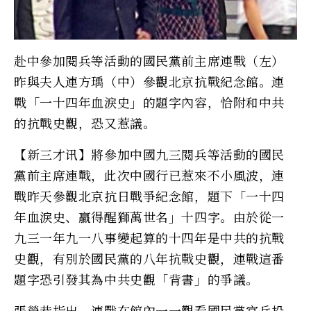
赴中參加閱兵等活動的國民黨前主席連戰（左）
昨與夫人連方瑀（中）參觀北京抗戰紀念館。連
戰「一十四年血淚史」的題字內容，恰附和中共
的抗戰史觀，恐又惹議。
【新三才讯】將參加中國九三閱兵等活動的國民
黨前主席連戰，此次中國行已惹來不小風波，連
戰昨天參觀北京抗日戰爭紀念館，題下「一十四
年血淚史、贏得醒獅萬世名」十四字。由於從一
九三一年九一八事變起算的十四年是中共的抗戰
史觀，有別於國民黨的八年抗戰史觀，連戰這番
題字恐引發其為中共史觀「背書」的爭議。
張榮恭指出，連戰在館內一一觀看國民黨官兵投