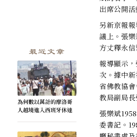
出席公開活
另新京報報
議上。張樂
方丈釋永信
最近文章
報導顯示，
次。據中新
省佛教協會
教局副局長
為何數以萬計的摩洛哥
人越境進入西班牙休達
張樂斌19
委書記。1
廳秘書處及