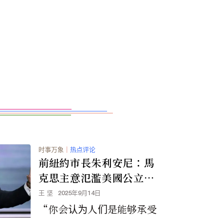
时事万象
｜
热点评论
前紐約市長朱利安尼：馬
克思主意氾濫美國公立學
校
王 坚
2025年9月14日
“你会认为人们是能够承受