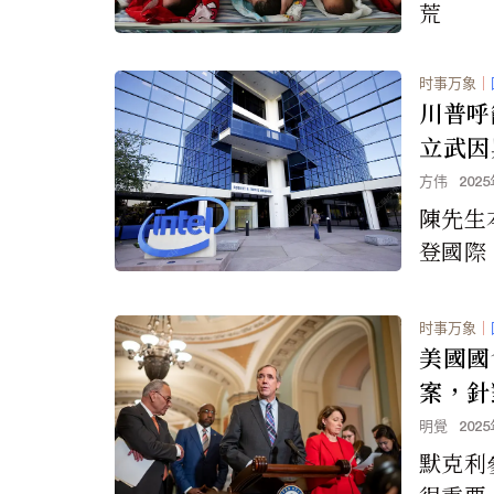
荒
时事万象
｜
川普呼
立武因
方伟
202
陳先生
登國際（W
ional
期間，
时事万象
｜
和半導
美國國
億美元
案，針
安全，
明覺
202
政策背
默克利