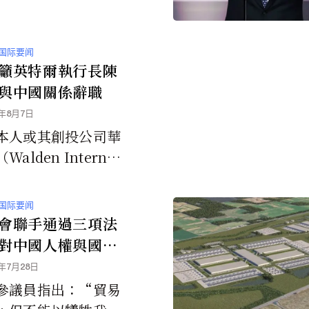
国际要闻
籲英特爾執行長陳
與中國關係辭職
5年8月7日
本人或其創投公司華
alden Internat
）在2012年至2024年
已向數百家中國科技
国际要闻
體公司投資了超過2
會聯手通過三項法
。
對中國人權與國家
與川普的對華貿易
5年7月28日
道而馳
參議員指出：“貿易