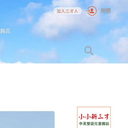
簡體
加入三才人
海鈎沉