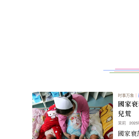
时事万象
｜
國家衰
兒荒
茉莉
202
國家衰