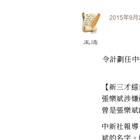
2015年9月
王濤
令計劃任中
【新三才综
張樂斌涉嫌
曾是張樂斌
中新社報導
斌的名字。