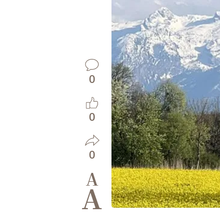
0
0
0
A
A