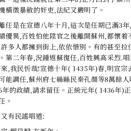
機橫徵暴斂的奸吏,法紀又嚴明了。
離任是在宣德八年十月,這次是任期已滿3年
績優異,百姓怕他陞官之後離開蘇州,都懷着
,許多人都擁到街上,依依惜別。有的甚至拉住
。第二年春,況鍾返蘇復任,百姓興高采烈.唱
來,我民忻哉!宣德十年( 1435年)春,明宣
可能調任,蘇州府七縣縣民秦孔顏等8萬餘人
年的政績,請求留任。正統元年( 1436年)
任。
府又有民謠唱道: