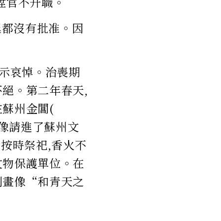
陞官不升職。
廷都沒有批准。因
表示哀悼。治喪期
絕。第二年春天,
蘇州金閶(
遺像請進了蘇州文
按時祭祀,香火不
文物保護單位。在
刻畫像“和青天之