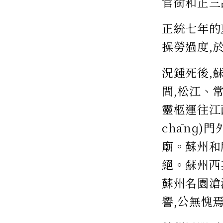
官銜和正三
正統七年的
操勞過度,於
況鍾死後,
間,松江、
靈柩運往江
chānɡ
廟。蘇州和
絕。蘇州西
蘇州名園滄
譽,公無愧