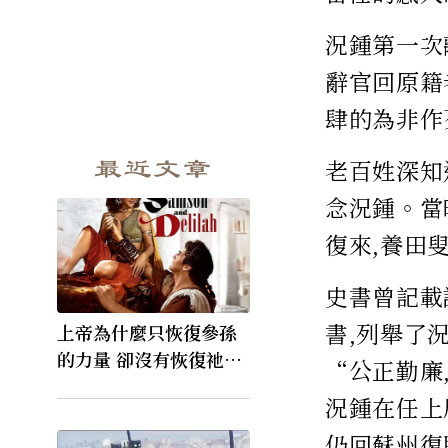
況鍾第一次
辭官回原籍
肆的為非作
最近文章
老百姓深知
念況鍾。當
復來,養田
史書曾記載
書,列舉了
上帝為什麼只恢復參孫
的力量 卻沒有恢復祂的
“公正勤廉
視力
況鍾在任上
仍回蘇州復