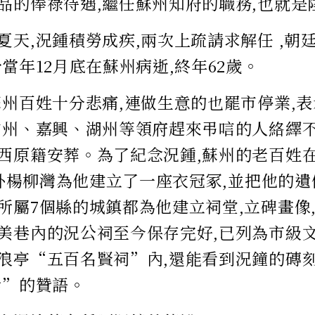
品的俸祿待遇,繼任蘇州知府的職務,也就是
夏天,況鍾積勞成疾,兩次上疏請求解任 ,朝
當年12月底在蘇州病逝,終年62歲。
蘇州百姓十分悲痛,連做生意的也罷市停業,
常州、嘉興、湖州等領府趕來弔唁的人絡繹不
西原籍安葬。為了紀念況鍾,蘇州的老百姓在
)門外楊柳灣為他建立了一座衣冠冢,並把他的
所屬7個縣的城鎮都為他建立祠堂,立碑畫像,
美巷內的況公祠至今保存完好,已列為市級
浪亭“五百名賢祠”內,還能看到況鐘的磚
焉”的贊語。