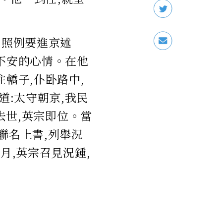
,照例要進京述
不安的心情。在他
轎子,仆卧路中,
道:太守朝京,我民
宗去世,英宗即位。當
聯名上書,列舉況
正月,英宗召見況鍾,