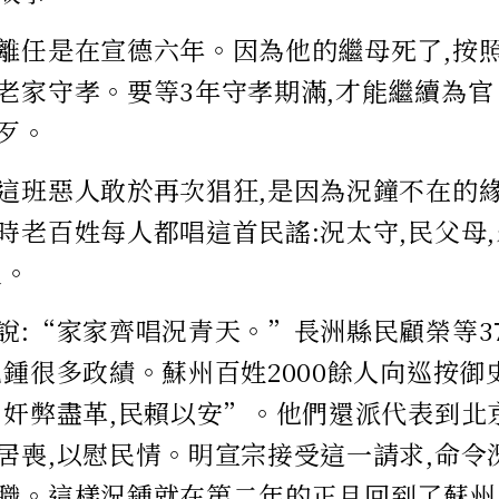
離任是在宣德六年。因為他的繼母死了,按照
老家守孝。要等3年守孝期滿,才能繼續為
歹。
這班惡人敢於再次猖狂,是因為況鐘不在的緣
時老百姓每人都唱這首民謠:況太守,民父母,
叟。
說:“家家齊唱況青天。”長洲縣民顧榮等37
況鍾很多政績。蘇州百姓2000餘人向巡按御
,奸弊盡革,民賴以安”。他們還派代表到北京
居喪,以慰民情。明宣宗接受這一請求,命令
職。這樣況鍾就在第二年的正月回到了蘇州