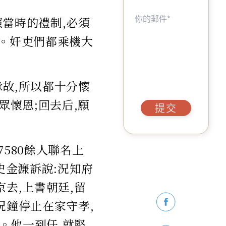
當時的禮制,必須
官。奸吏們都乘機大
故,所以都十分懷
眾懷恩;回去后,願
提交
580餘人聯名上
史金濂訴說:況知府
去,上書朝廷,留
況鐘停止在家守孝,
。他一到任,就堅