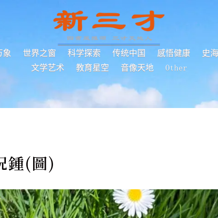
万象
世界之窗
科学探索
传统中国
感悟健康
史
文学艺术
教育星空
音像天地
Other
鍾(圖)