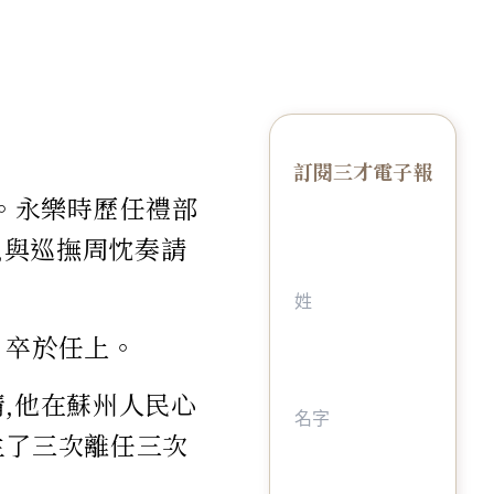
訂閱三才電子報
小吏。永樂時歷任禮部
吏,與巡撫周忱奏請
。卒於任上。
,他在蘇州人民心
生了三次離任三次