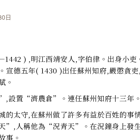
30日
83—1442 ) ,明江西靖安人,字伯律。出身
宣德五年( 1430 )出任蘇州知府,嚴懲貪
賦。
”,設置“濟農倉”。連任蘇州知府十三年
城的太守,在蘇州做了許多有益於百姓的事情
天”,人稱他為“況青天”。在況鐘身上發
故事。