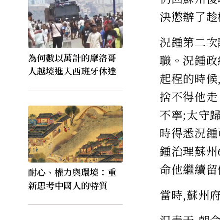
決懲辦了趁
況鍾第二次
為何數以萬計的摩洛哥
職。況鍾政
人越境進入西班牙休達
起程的時候
捨不得他走
不寧;太守歸
時得悉況鍾
鍾治理蘇州6
命他繼續留
耐心、權力與環境：重
新思考中國人的特質
當時,蘇州