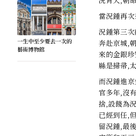
況青天,朝
當況鍾再次
況鍾第三次
一生中至少要去一次的
奔赴京城,
藝術博物館
來的金銀珍
縣是掃帚,
而況鍾進京
官多年,沒
捨,設餞為
已經到任,
留況鍾,最