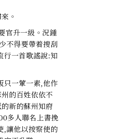
歸來。
例要官升一級。況鍾
,少不得要帶着搜刮
流行一首歌謠說:知
飯只一葷一素,他作
蘇州的百姓依依不
派的新的蘇州知府
00多人聯名上書挽
使,讓他以按察使的