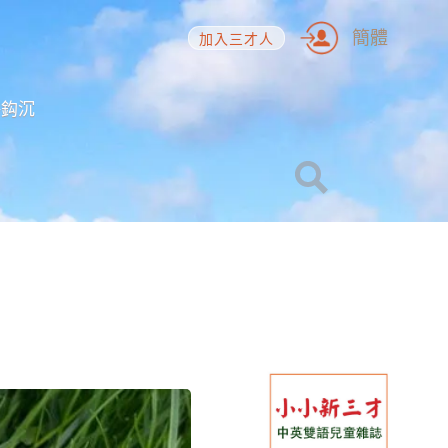
簡體
加入三才人
海鈎沉