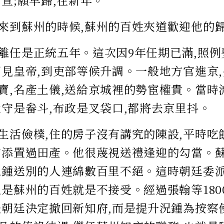
命宣;願早歸,在新年。
來到蘇州的時候,蘇州的百姓夾道歡迎他的
離任是正統五年。這次因9年任期已滿,照
朝見皇帝,到吏部等候升調。一般地方官進京
寶,名產土儀,送給京城裡的勢宦權貴。當時
太守是畚斗,布政是叉袋口,都將去京里抖。
生活儉樸,住的房子沒有講究的陳設,平時吃
有添置過田產。他很蔑視送禮逢迎的勾當。
況鍾送別的人連綿數百里不絕。這時朝廷委
但是蘇州的百姓就是不接受。經過張翰等180
後朝廷決定撤回新知府,而是提升況鍾為按察