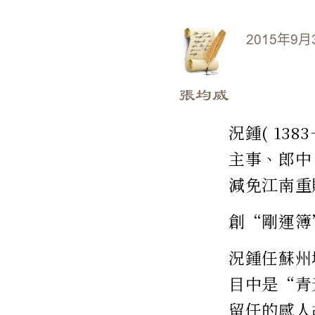
2015年9月
張均威
況鍾( 13
主事、郎中。
減免江南重
創“剛運簿
況鍾任蘇州
目中是“青
留任的感人