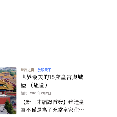
的完美景色到国王路德维希
二世的神秘生活，这座...
世界之窗
｜
放眼天下
世界最美的15座皇宮與城
堡 （組圖）
柏興
2023年2月2日
【新三才編譯首發】建造皇
宮不僅是為了充當皇家住