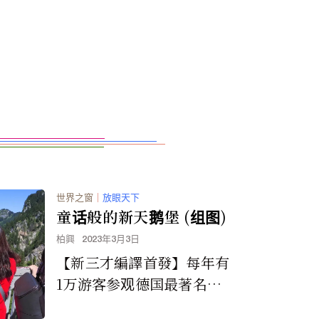
世界之窗
｜
放眼天下
童话般的新天鹅堡 (组图)
柏興
2023年3月3日
【新三才編譯首發】每年有
1万游客参观德国最著名的
城堡-新天鹅堡。从明信片