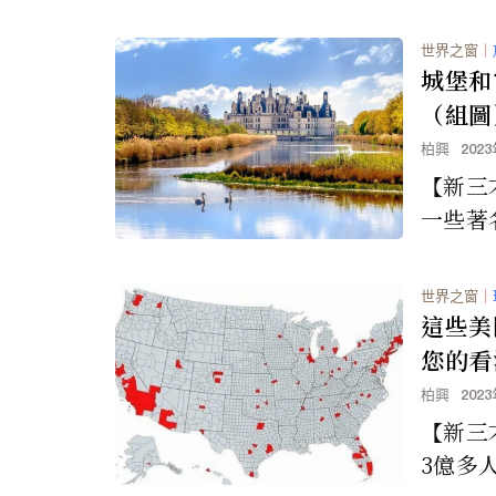
isco
e Gold
世界之窗
｜
城堡和
（組圖
柏興
202
【新三
一些著
歷過一
秘密都
世界之窗
｜
宮牆和砲
這些美
您的看
柏興
202
【新三
3億多