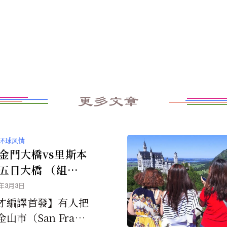
更多文章
环球风情
金門大橋vs里斯本
日大橋 （組
3年3月3日
才編譯首發】有人把
山市（San Franc