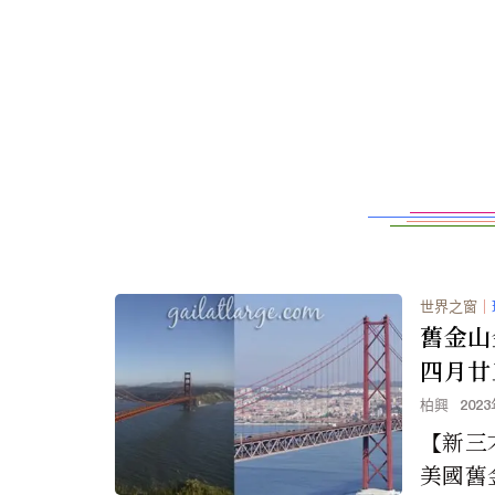
世界之窗
｜
舊金山
四月廿五
圖）
柏興
202
【新三
美國舊金