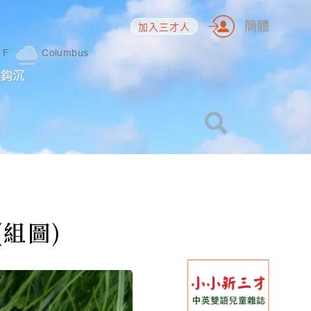
簡體
加入三才人
4
F
Columbus
海鈎沉
組圖)