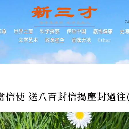
7
万象
世界之窗
科学探索
传统中国
感悟健康
史
文学艺术
教育星空
音像天地
Other
當信使 送八百封信揭塵封過往(