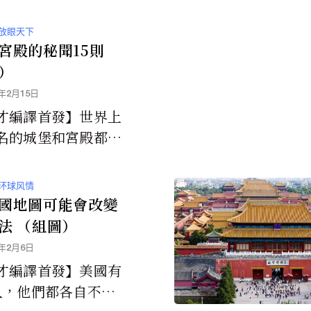
）的「金門大橋」（th
en Gate B...
放眼天下
宮殿的秘聞15則
）
3年2月15日
才編譯首發】世界上
名的城堡和宮殿都經
番動盪的歷史 許多
隱藏在它們的塔樓、
环球风情
塔裡面或下...
國地圖可能會改變
法 （組圖）
3年2月6日
才編譯首發】美國有
人，他們都各自不