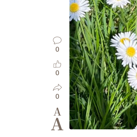
0
0
0
A
A