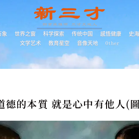
万象
世界之窗
科学探索
传统中国
感悟健康
史
文学艺术
教育星空
音像天地
Other
德的本質 就是心中有他人(圖