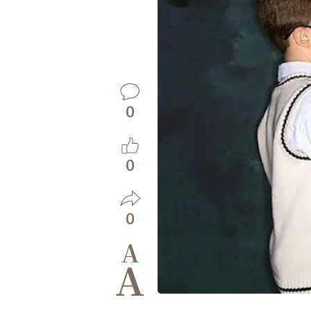
0
0
0
A
A