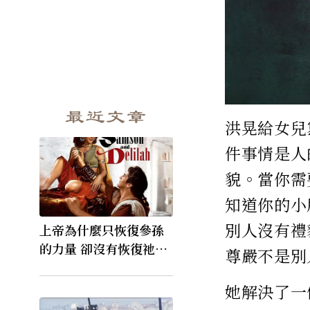
最近文章
洪晃給女兒
件事情是人
貌。當你需
知道你的小
別人沒有禮
上帝為什麼只恢復參孫
的力量 卻沒有恢復祂的
尊嚴不是別
視力
她解決了一