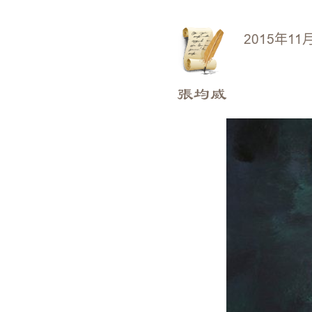
2015年11
張均威