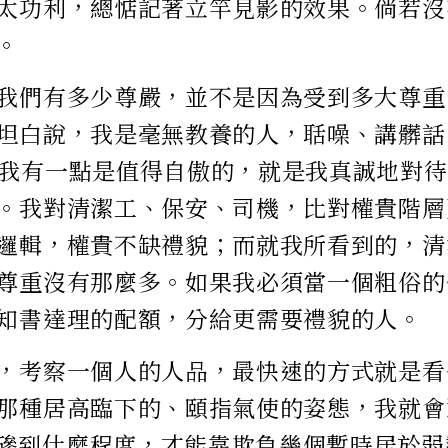
太功利，總惦記著立竿見影的效果。倘若沒
。
我們有多少尊嚴，並不是因為受到多大尊重
坦白說，我是毫無教養的人，聒噪、講髒話
我有一點是值得自傲的，就是我真誠地對待
。我對清潔工、保安、司機，比對權貴階層
邏輯，權貴不缺禮貌；而就我所看到的，清
尊重沒有那麼多。如果我必須當一個粗俗的
知書達理的配額，分給更需要禮貌的人。
，考察一個人的人品，最快速的方式就是看
那種居高臨下的、頤指氣使的姿態，我就會
磣到什麼程度，才能靠欺負幾個暫時居於弱