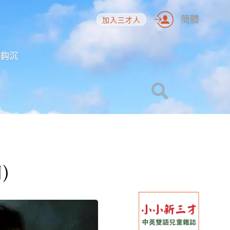
簡體
加入三才人
海鈎沉
)