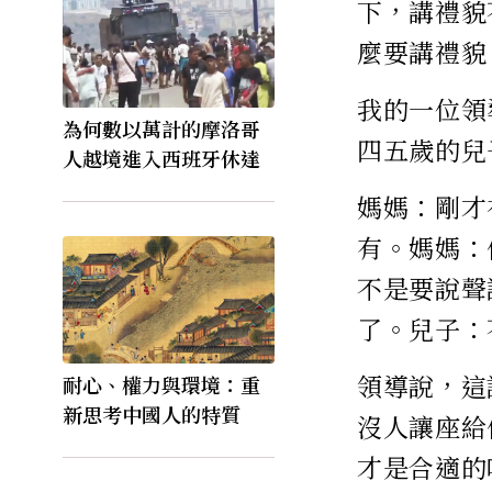
下，講禮貌
麼要講禮貌
我的一位領
為何數以萬計的摩洛哥
四五歲的兒
人越境進入西班牙休達
媽媽：剛才
有。媽媽：
不是要說聲
了。兒子：
領導說，這
耐心、權力與環境：重
新思考中國人的特質
沒人讓座給
才是合適的