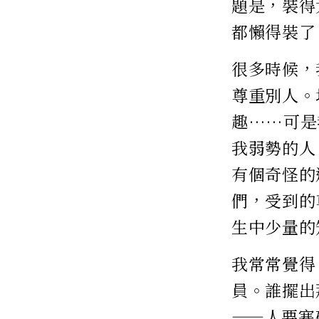
題是，裝得
都懶得裝了
很多時候，
尊重別人。
趣……可是
我弱勢的人
有個奇怪的
們，受到的
生中少量的
我常常覺得
員。誰擺出
——人要寒