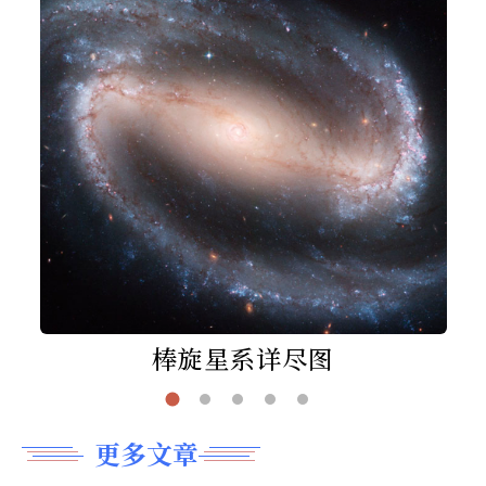
棒旋星系详尽图
更多文章