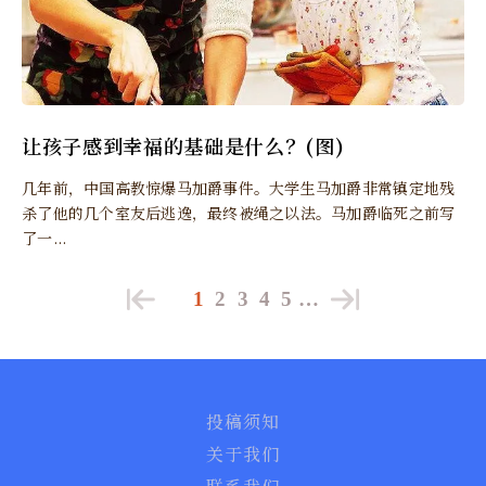
让孩子感到幸福的基础是什么？(图)
几年前，中国高教惊爆马加爵事件。大学生马加爵非常镇定地残
杀了他的几个室友后逃逸，最终被绳之以法。马加爵临死之前写
了一...
1
2
3
4
5
…
投稿须知
关于我们