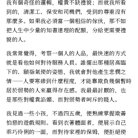
我有個奇怪的邏輯，權貴不缺禮貌；而就我所看
到的，清潔工、保安和司機們，受到的尊重沒有
那麼多。如果我必須當一個粗俗的傢伙，那不如
把人生中少量的知書達理的配額，分給更需要禮
貌的人。
我常常覺得，考察一個人的人品，最快速的方式
就是看他如何對待服務人員。誰擺出那種居高臨
下的、頤指氣使的姿態，我就會對他產生悲憫之
情——人要寒磣到什麼程度，才能靠欺負幾個暫時
居於弱勢的人來贏得存在感。我最最討厭的，也
是那些對權貴諂媚、而對弱勢者呵斥的賤人。
我見過一些小孩，不過四五歲，便熟練掌握欺善
怕惡的遊戲規則。看到衣著體面者，便展示自己
乖巧伶俐的一面，而對待家裡的保姆，便拒絕使