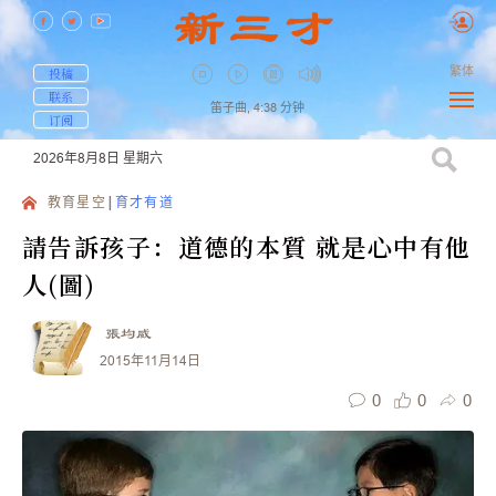
繁体
投稿
联系
笛子曲,
4:38
分钟
订阅
2026年8月8日
星期六
教育星空
育才有道
請告訴孩子：道德的本質 就是心中有他
人(圖)
張均威
2015年11月14日
0
0
0