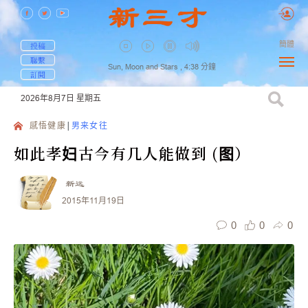
簡體
投稿
聯繫
Sun, Moon and Stars ,
4:38
分鐘
訂閱
2026年8月7日
星期五
感悟健康
男来女往
如此孝妇古今有几人能做到 (图）
新远
2015年11月19日
0
0
0