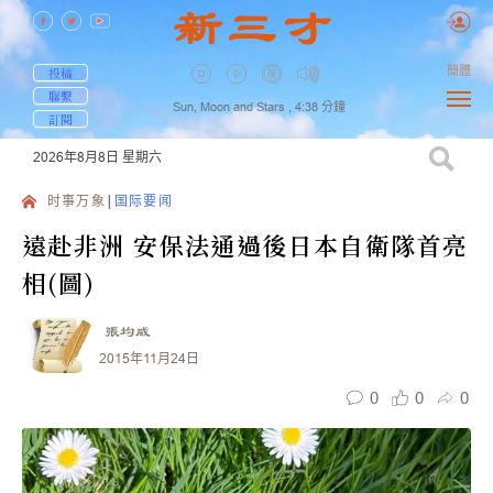
簡體
投稿
聯繫
Sun, Moon and Stars ,
4:38
分鐘
訂閱
2026年8月8日
星期六
时事万象
国际要闻
遠赴非洲 安保法通過後日本自衛隊首亮
相(圖)
張均威
2015年11月24日
0
0
0