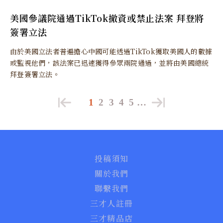
美國參議院通過TikTok撤資或禁止法案 拜登將
簽署立法
由於美國立法者普遍擔心中國可能透過TikTok獲取美國人的數據
或監視他們，該法案已迅速獲得參眾兩院通過，並將由美國總統
拜登簽署立法。
1
2
3
4
5
…
投稿須知
關於我們
聯繫我們
三才人註冊
三才精品店