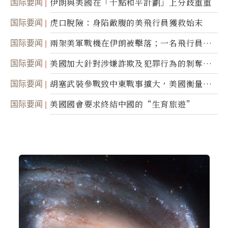
国际要闻
伊朗與美國在「十點和平計劃」上分歧重重
国际要闻
虎口脫險：身陷敵腹的美飛行員獲救始末
国际要闻
兩架美軍戰機在伊朗被擊落；一名飛行員失
蹤
国际要闻
美國加大針對涉嫌詐欺及犯罪行為的剝奪公
民權力度
国际要闻
胡塞武裝參戰致中東戰事擴大，美國衡量地
面入侵的可能性
国际要闻
美國國會要求終結中國的“生育旅遊”