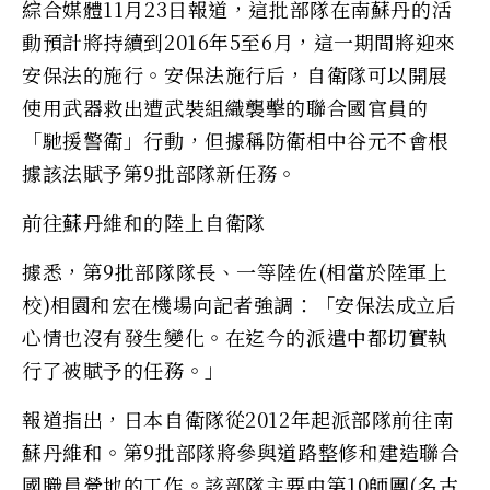
綜合媒體11月23日報道，這批部隊在南蘇丹的活
動預計將持續到2016年5至6月，這一期間將迎來
安保法的施行。安保法施行后，自衛隊可以開展
使用武器救出遭武裝組織襲擊的聯合國官員的
「馳援警衛」行動，但據稱防衛相中谷元不會根
據該法賦予第9批部隊新任務。
前往蘇丹維和的陸上自衛隊
據悉，第9批部隊隊長、一等陸佐(相當於陸軍上
校)相園和宏在機場向記者強調：「安保法成立后
心情也沒有發生變化。在迄今的派遣中都切實執
行了被賦予的任務。」
報道指出，日本自衛隊從2012年起派部隊前往南
蘇丹維和。第9批部隊將參與道路整修和建造聯合
國職員營地的工作。該部隊主要由第10師團(名古