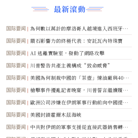
最新滾動
国际要闻
為何數以萬計的摩洛哥人越境進入西班牙休
達
国际要闻
鑽石影響力的終極代表：安託瓦內特珠寶
国际要闻
AI 逃離實驗室，發動了網路攻擊
国际要闻
川普警告共產主義構成“致命威脅”
国际要闻
美國為何制裁中國的「茶壺」煉油廠與40家
航運公司
国际要闻
槍擊事件擾亂記者晚宴，川普誓言繼續履行
職責
国际要闻
歐洲公司涉嫌在伊朗軍事行動前向中國提供
美軍基地的衛星影像
国际要闻
美國封鎖霍爾木茲海峽
国际要闻
中共對伊朗的軍事支援從直接武器銷售轉向
間接技術轉讓