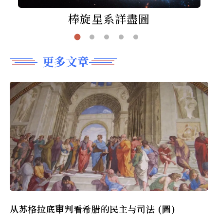
棒旋星系詳盡圖
更多文章
从苏格拉底审判看希腊的民主与司法 (圖)