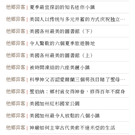
他鄉异客
夏季最宜探訪的知名迷你小鎮
他鄉异客
美国人以传统与多元并蓄的方式庆祝独立日2
50周年
他鄉异客
美國各州最美的圖書館（下）
他鄉异客
令人驚歎的六個夏季旅遊勝地
他鄉异客
美國各州最美的圖書館（上）
他鄉异客
被時間凍結的六座美麗小鎮
他鄉异客
科學神父否認愛爾蘭三個男孩目睹了聖母顯
靈
他鄉异客
聖伯納：鄉村貧女得神眷，修得百年不腐身
他鄉异客
美國加州紅杉國家公園
他鄉异客
美國加州最令人放鬆的八個小鎮
他鄉异客
神廟如何主宰古代美索不達米亞的生活