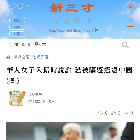
簡體
投稿
聯繫
Sun, Moon and Stars ,
4:38
分鐘
訂閱
2026年8月8日
星期六
世界之窗
他鄉异客
華人女子入籍時說謊 恐被驅逐遣返中國
(圖)
張均威
2015年12月5日
0
0
0