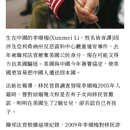
生在中國的李順梅(Xunmei Li，姓名皆音譯)因
涉及亞利桑納州反恐資料中心嚴重違安事件，去
年被聯邦法官褫奪美國公民身分，現在可能又得
力抗美國驅逐。美國與中國今年簽署協定，使美
國更容易把中國人遣送回本國。
法新社報導，移民官員調查發現李順梅2005年入
籍時，曾對結婚幾次和是否有子女向移民官撒
謊，明明在美國生了2個女兒，卻否認自己有孩
子。
聯邦法官根據這項紀錄，2009年李順梅對移民詐