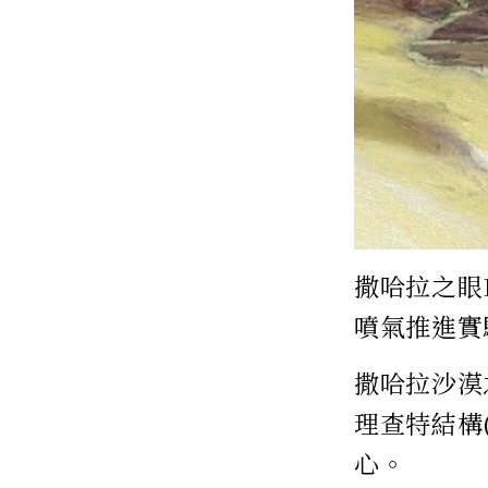
撒哈拉之眼Ey
噴氣推進實驗
撒哈拉沙漠之
理查特結構(
心。