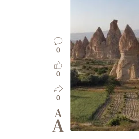
0
0
0
A
A