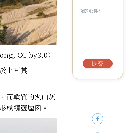
g, CC by3.0）
提交
於土耳其
，而軟質的火山灰
形成精靈煙囪。