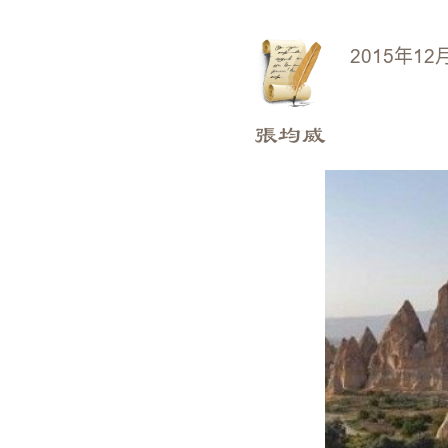
2015年12
張均威