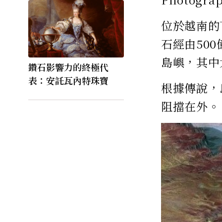
位於越南的
石經由50
島嶼，其中
鑽石影響力的終極代
表：安託瓦內特珠寶
根據傳說，
阻擋在外。