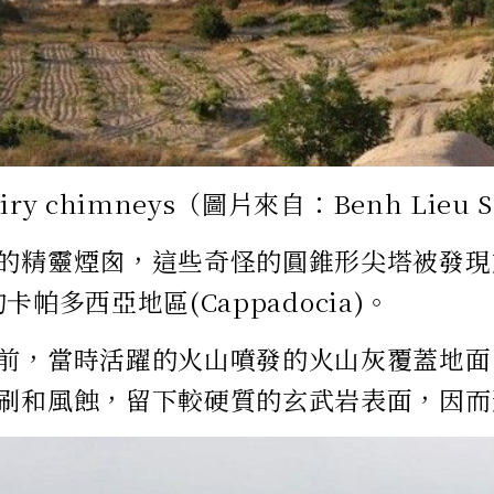
ry chimneys（圖片來自：Benh Lieu Son
的精靈煙囪，這些奇怪的圓錐形尖塔被發現
)的卡帕多西亞地區(Cappadocia)。
前，當時活躍的火山噴發的火山灰覆蓋地面
刷和風蝕，留下較硬質的玄武岩表面，因而