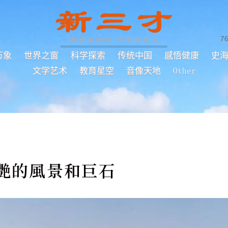
7
万象
世界之窗
科学探索
传统中国
感悟健康
史
文学艺术
教育星空
音像天地
Other
驚艷的風景和巨石