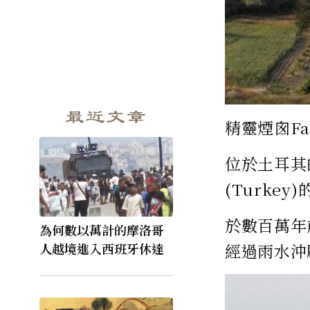
最近文章
精靈煙囪Fai
位於土耳其
(Turkey
於數百萬年
為何數以萬計的摩洛哥
經過雨水沖
人越境進入西班牙休達