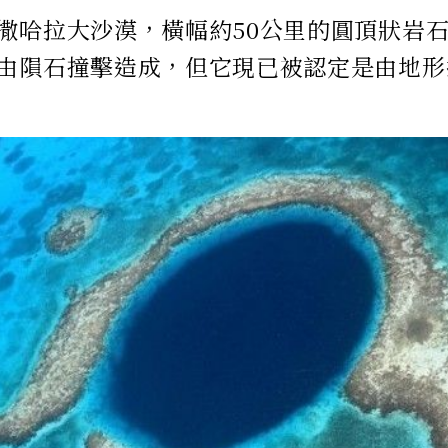
撒哈拉大沙漠，橫幅約50公里的圓頂狀岩
由隕石撞擊造成，但它現已被認定是由地形