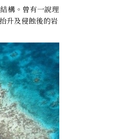
石結構。曾有一說理
抬升及侵蝕後的岩