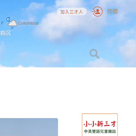
簡體
加入三才人
6
F
Columbus
海鈎沉