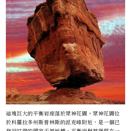
這塊巨大的平衡岩座落於眾神花園。眾神花園位
於科羅拉多州斯普林斯的派克峰附近，是一個已
登記註冊的國家天然地標。平衡岩赫然聳現在一