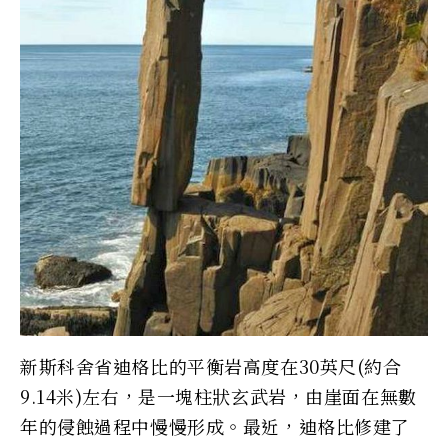
新斯科舍省迪格比的平衡岩高度在30英尺(約合
9.14米)左右，是一塊柱狀玄武岩，由崖面在無數
年的侵蝕過程中慢慢形成。最近，迪格比修建了