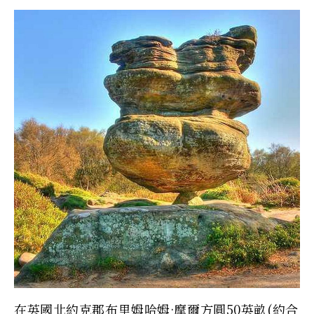
在英國北約克郡布里姆哈姆·摩爾方圓50英畝(約合