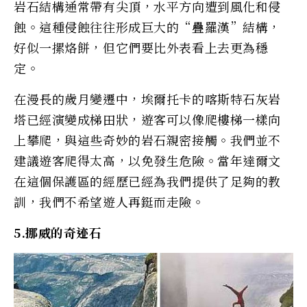
岩石結構通常帶有尖頂，水平方向遭到風化和侵
蝕。這種侵蝕往往形成巨大的“疊羅漢”結構，
好似一摞烙餅，但它們要比外表看上去更為穩
定。
在漫長的歲月變遷中，埃爾托卡的喀斯特石灰岩
塔已經演變成梯田狀，遊客可以像爬樓梯一樣向
上攀爬，與這些奇妙的岩石親密接觸。我們並不
建議遊客爬得太高，以免發生危險。當年達爾文
在這個保護區的經歷已經為我們提供了足夠的教
訓，我們不希望遊人再鋌而走險。
5.挪威的奇迹石