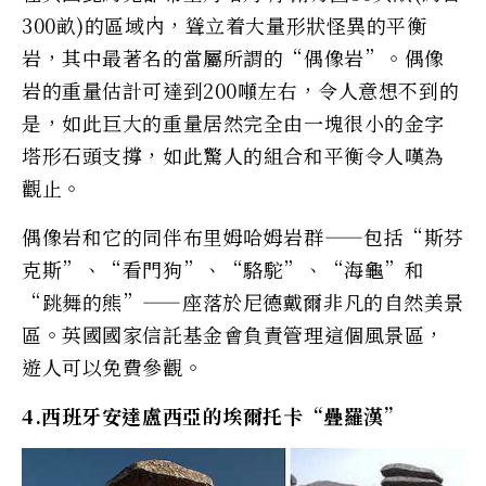
300畝)的區域內，聳立着大量形狀怪異的平衡
岩，其中最著名的當屬所謂的“偶像岩”。偶像
岩的重量估計可達到200噸左右，令人意想不到的
是，如此巨大的重量居然完全由一塊很小的金字
塔形石頭支撐，如此驚人的組合和平衡令人嘆為
觀止。
偶像岩和它的同伴布里姆哈姆岩群——包括“斯芬
克斯”、“看門狗”、“駱駝”、“海龜”和
“跳舞的熊”——座落於尼德戴爾非凡的自然美景
區。英國國家信託基金會負責管理這個風景區，
遊人可以免費參觀。
4.西班牙安達盧西亞的埃爾托卡“疊羅漢”