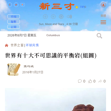
73
F
|
C
簡體
投稿
聯繫
Sun, Moon and Stars ,
4:38
分鐘
訂閱
2026年8月7日
星期五
Columbus
世界之窗
环球风情
世界有十大不可思議的平衡岩(組圖)
張均威
2016年1月27日
0
0
0