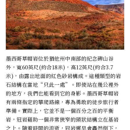
墨西哥草帽岩位於猶他州中南部的紀念碑山谷
外，寬60英尺(約合18米)，高12英尺(約合3.7
米)，由露出地面的紅色砂岩構成。這種類型的岩
石結構在當地“只此一處”。即使站在幾公裡外
的地方，我們也能看到它的身影。墨西哥草帽岩
有兩條指定的攀爬路線，專為勇敢的徒步旅行者
準備。實際上，它並不是一個百分之百的平衡
岩，冠岩藉助一個非常狹窄的頸狀結構立在基岩
之上。隨着時間的流逝，冠岩遲早會轟然倒下，