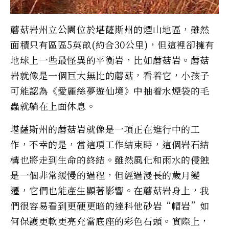
蘑菇岩州立公園位於堪薩斯州的煙山地區，雖然
面積只有區區5英畝(約合30公里)，但這裡卻擁有
地球上一些最怪異的平衡岩，比如蘑菇岩。蘑菇
岩就像是一個巨大無比的蘑菇，看着它，小孩子
可能認為《愛麗絲夢遊仙境》中抽着水煙袋的毛
蟲就躺在上面休息。
堪薩斯州的蘑菇岩就像是一項正在進行中的工
作，不幸的是，當這項工作結束時，這個岩石結
構也將走到生命的終結。雖然風化和雨水的侵蝕
是一個非常緩慢的過程，但經過漫長的歲月變
遷，它們也能產生顯著影響。在蘑菇岩身上，我
們很容易看到更硬更暗的達科他砂岩“帽岩”如
何保護更軟更亮充當底座的彩色石頭。實際上，