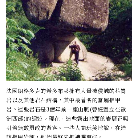
法國朗格多克的希多布萊擁有大量被侵蝕的花崗
岩以及其他岩石結構，其中最著名的當屬指甲
岩。這些岩石是3億年前一座山脈(曾經聳立在歐
洲西部)的遺迹。現在，這些露出地面的岩層正吸
引着無數勇敢的遊客。一些人開玩笑地說，在造
訪指甲岩前，他們最好先把遺囑寫好。