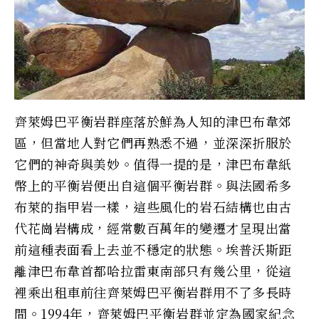
齊萊姆巴平衡岩群座落於鮮為人知的津巴布韋郊
區，但當地人對它們再熟悉不過，並深深折服於
它們的神奇與美妙。值得一提的是，津巴布韋紙
幣上的平衡岩便出自這個平衡岩群。與法國希多
布萊的指甲岩一樣，這些風化的岩石結構也由古
代花崗岩構成，經常數百萬年的變遷才呈現出當
前這種表面看上去並不穩定的狀態。埃普沃斯距
離津巴布韋首都哈拉雷東南部只有幾公里，從這
裡乘出租車前往齊萊姆巴平衡岩群用不了多長時
間。1994年，齊萊姆巴平衡岩群並定為國家紀念