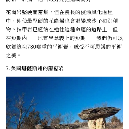
花崗岩堅硬而密集，但在漫長的侵蝕風化過程
中，即使最堅硬的花崗岩也會退變成沙子和沉積
物。指甲岩已經站在通往這種命運的道路上，但
在短期內——地質學意義上的短期——我們仍可以
欣賞這塊780噸重的平衡岩，感受不可思議的平衡
之美。
7.美國堪薩斯州的蘑菇岩